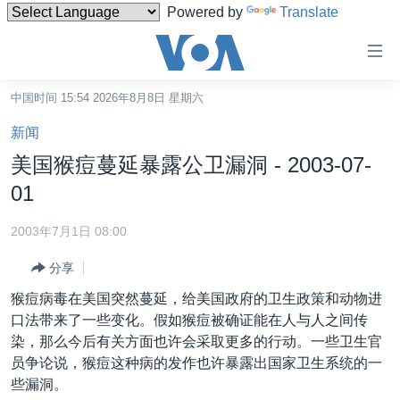
Powered by
Translate
无
障
碍
中国时间 15:54 2026年8月8日 星期六
主页
链
新闻
接
美国
美国猴痘蔓延暴露公卫漏洞 - 2003-07-
跳
中国
01
转
台湾
到
2003年7月1日 08:00
内
港澳
容
分享
国际
跳
猴痘病毒在美国突然蔓延，给美国政府的卫生政策和动物进
转
分类新闻
最新国际新闻
口法带来了一些变化。假如猴痘被确证能在人与人之间传
到
染，那么今后有关方面也许会采取更多的行动。一些卫生官
美中关系
印太
经济·金融·贸易
导
员争论说，猴痘这种病的发作也许暴露出国家卫生系统的一
航
热点专题
中东
人权·法律·宗教
些漏洞。
跳