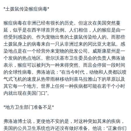
VOA视频
欧洲
科教·文娱·体健
白宫要闻
转
*土拨鼠传染猴痘病毒*
到
VOA今日焦点
非洲
军事
国会报道
检
猴痘病毒在非洲已经有很长的历史。但这次在美国突然蔓
中文广播
美洲
劳工
美中关系
索
延，似乎是在西半球首开先例。人们相信，人的猴痘是由一
全球议题
环境
美国建国250周年
些受到感染的、作为宠物出售的土拨鼠传染给人的。而那些
关注我们
土拨鼠身上的病毒来自一只从非洲过来的冈比亚大老鼠。感
埃博拉疫情
染地点是在一个经营外来宠物的批发公司。威斯康星州是一
美国之音专访
个发病的热点地区。密尔沃基市卫生委员会的负责人弗洛迪
表示，猴痘可以被列为一种来得突然、而且会停留一段时间
重要讲话与声明
的全球性病毒。弗洛迪说：“在当今时代，动物和人类都以喷
台海两岸关系
其他语言网站
气式飞机的速度从热带雨林移动到喜马拉雅山下的草原以及
其它每一个地方。世界上任何一种疾病都可能在若干个小时
南中国海争端
内就出现在美国门口”。
关注西藏
*地方卫生部门准备不足*
关注新疆
GEN Z 看美国
弗洛迪博士说，更使他不安的是，对这种突如其来的疾病，
美国的公共卫生系统也许还没有做好准备。他说：“正象你们