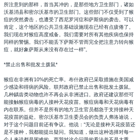
所注意到的那样，首当其冲的，是那些地方卫生部门，诸如
沃基消县和密尔沃基市的卫生部门。这些部门不仅受到了猴
痘的突然袭击，也遭受了西尼罗河症和萨斯病的袭击。可以
肯定，这个地区的公共卫生基础设施现在已经有点疲倦了。
我们现在对猴痘高度戒备。我们需要对所有其他疾病也保持
同样的警惕。我们不能丢下萨斯不管而完全把注意力转向猴
痘，就好象萨斯从来没有存在过一样”。
*禁止出售和批发土拨鼠*
猴痘在非洲有10%的死亡率。布什政府已采取措施在美国减
少感染和得病的风险。联邦政府已禁止出售和批发土拨鼠。
几种龋齿类动物也许不再会从非洲进口。政府还建议那些可
能接触猴痘病毒的人接种天花疫苗。猴痘病毒和天花病毒有
内在联系。但并不是所有的地方卫生官员都急于支持接种天
花疫苗的益处。密尔沃基市卫生委员会的负责人弗洛迪说，
对于这个问题目前还有争议。他说：“无论是接种天花疫苗还
是不接种，我都能提出疑问。我知道，做出这种选择对每一
个人来说都是困难的。而我对这个问题的看法并不是太重