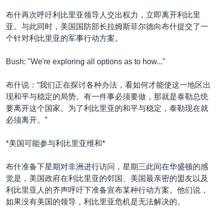
VOA视频
欧洲
科教·文娱·体健
白宫要闻
转
布什再次呼吁利比里亚领导人交出权力，立即离开利比里
到
VOA今日焦点
非洲
军事
国会报道
亚。与此同时，美国国防部长拉姆斯菲尔德向布什提交了一
检
个针对利比里亚的军事行动方案。
中文广播
美洲
劳工
美中关系
索
全球议题
环境
美国建国250周年
Bush: "We're exploring all options as to how..."
关注我们
埃博拉疫情
布什说：“我们正在探讨各种办法，看如何才能使这一地区出
美国之音专访
现和平与稳定的局势。有一件事必须要做，那就是泰勒总统
要离开这个国家。为了利比里亚的和平与稳定，泰勒现在就
重要讲话与声明
必须离开。”
台海两岸关系
其他语言网站
*美国可能参与利比里亚维和*
南中国海争端
关注西藏
布什准备下星期对非洲进行访问，星期三此间在华盛顿的感
觉是，美国政府在利比里亚的邻国、美国最亲密的盟友以及
关注新疆
利比里亚人的齐声呼吁下准备宣布某种行动方案。他们说，
GEN Z 看美国
如果没有美国的领导，利比里亚危机是无法解决的。