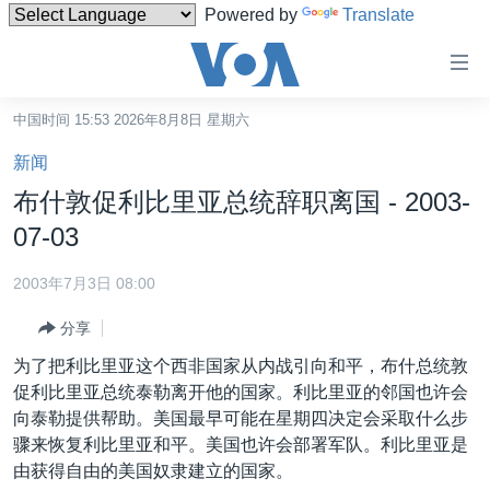
Powered by
Translate
无
障
碍
中国时间 15:53 2026年8月8日 星期六
主页
链
新闻
接
美国
布什敦促利比里亚总统辞职离国 - 2003-
跳
中国
07-03
转
台湾
到
2003年7月3日 08:00
内
港澳
容
分享
国际
跳
为了把利比里亚这个西非国家从内战引向和平，布什总统敦
转
分类新闻
最新国际新闻
促利比里亚总统泰勒离开他的国家。利比里亚的邻国也许会
到
向泰勒提供帮助。美国最早可能在星期四决定会采取什么步
美中关系
印太
经济·金融·贸易
导
骤来恢复利比里亚和平。美国也许会部署军队。利比里亚是
航
热点专题
中东
人权·法律·宗教
由获得自由的美国奴隶建立的国家。
跳