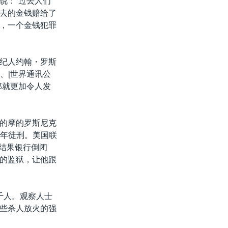
说：“过去人们
去的金钱赔给了
，一个金钱犯罪
纪人约翰・罗斯
、[世界通讯公
那就更加令人发
的摩的罗斯尼克
七年徒刑。美国联
结果银行倒闭
的监狱，让他跟
千人。观察人士
些杀人放火的强