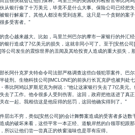
而且很快就会让他们保释。马里兰州的美国联邦检察官蒂比阿鸠
伙从银行偷了十万美元，毕竟不是什么大事。保险公司已经把失
被银行解雇了。其他人都没有受到连累。这只是一个贪财的案子
很多受害者。”
的贪心越来越大。比如，马里兰州巴尔的摩市一家银行的外汇经
的银行造成了7亿美元的损失，这就非同小可了。至于[安然公司]
LONE]等公司发生的震惊世界的丑闻及其给投资人造成的重大损失，
部长阿什克罗夫特命令司法部严格调查这些白领犯罪案件。巴尔
半徒刑。生物科技公司[IMCLONE]的前执行长瓦克萨也被判处
・蒂比阿鸠以罗斯尼克为例说：“他让这家银行失去了7亿美元。
失去了工作。他令很多人受到伤害。这回，政府把他送进了真正
关在一起。我相信这是他应得的惩罚，这回他确实得到了。”
件层出不穷，类似[安然公司]的会计舞弊案造成的受害者多达数
造成的破坏来看，这些平常一本正经、道貌岸然的白领罪犯跟那
，所以让他们尝一尝真正的铁窗滋味也是罪有应得。