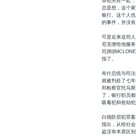
罪犯关在一起，
转
总是想，这个家
VOA今日焦点
非洲
军事
国会报道
到
银行。这个人也
检
中文广播
美洲
劳工
美中关系
的事件，并没有
索
全球议题
环境
美国建国250周年
可是近来这些人
埃博拉疫情
尼克便给他服务
司]和[IMC
美国之音专访
指了。
重要讲话与声明
布什总统与司法
台海两岸关系
就被判处了七年
南中国海争端
邦检察官托马斯
了，银行职员都
关注西藏
吸毒犯和抢劫犯
关注新疆
白领阶层犯罪案
GEN Z 看美国
指出，从给社会
盗没有本质区别