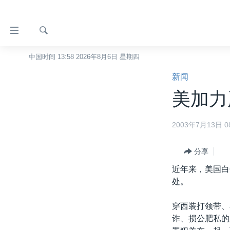
无
障
碍
检
中国时间 13:58 2026年8月6日 星期四
主页
索
链
新闻
美国
接
美加力严
中国
跳
转
台湾
2003年7月13日 08
到
港澳
内
容
分享
国际
跳
近年来，美国白
分类新闻
最新国际新闻
转
处。
到
美中关系
印太
经济·金融·贸易
导
穿西装打领带、
热点专题
中东
人权·法律·宗教
航
诈、损公肥私的
跳
VOA视频
欧洲
科教·文娱·体健
白宫要闻