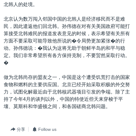
北韩人的处境。
北京认为数万闯入邻国中国的北韩人是经济移民而不是难
民，因此遣返他们回北韩。孙伟德在对有关美国政府可能打
算接受北韩难民的报道发表意见的时候，表示希望有关所有
方面不要采取可能导致他所说的�令局势更加紧张�的行
动。孙伟德说：�我认为这将无助于朝鲜半岛的和平与稳
定。我们非常希望所有各方保持克制，不要贸然采取行动。
�
做为北韩尚存的盟友之一，中国是这个遭受饥荒打击的国家
食物和燃料的主要供应国。北京已经开始采取积极的外交努
力，试图化解最近由于北韩核武器项目引发的争端。除了主
持了今年4月的谈判以外，中国的特使近些天来穿梭于平
壤、莫斯科和华盛顿之间，和各国磋商北韩问题。
分享
Follow us