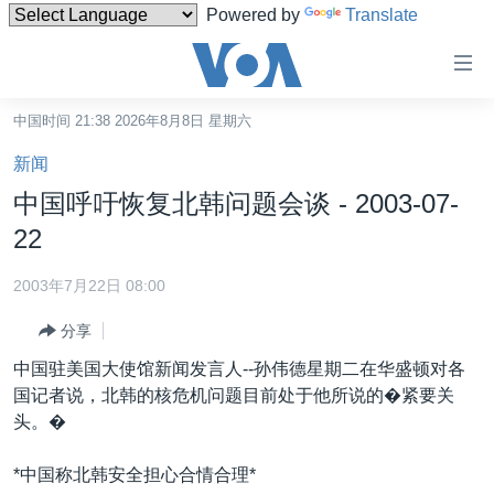
Powered by
Translate
无
障
碍
中国时间 21:38 2026年8月8日 星期六
主页
链
新闻
接
美国
中国呼吁恢复北韩问题会谈 - 2003-07-
跳
中国
22
转
台湾
到
2003年7月22日 08:00
内
港澳
容
分享
国际
跳
中国驻美国大使馆新闻发言人--孙伟德星期二在华盛顿对各
转
分类新闻
最新国际新闻
国记者说，北韩的核危机问题目前处于他所说的�紧要关
到
头。�
美中关系
印太
经济·金融·贸易
导
航
热点专题
中东
人权·法律·宗教
*中国称北韩安全担心合情合理*
跳