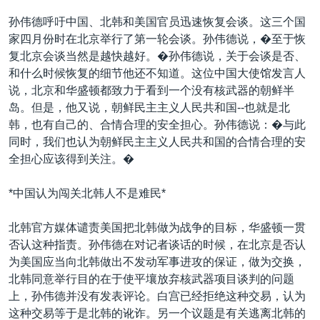
VOA视频
欧洲
科教·文娱·体健
白宫要闻
转
孙伟德呼吁中国、北韩和美国官员迅速恢复会谈。这三个国
到
VOA今日焦点
非洲
军事
国会报道
家四月份时在北京举行了第一轮会谈。孙伟德说，�至于恢
检
复北京会谈当然是越快越好。�孙伟德说，关于会谈是否、
中文广播
美洲
劳工
美中关系
索
和什么时候恢复的细节他还不知道。这位中国大使馆发言人
全球议题
环境
美国建国250周年
说，北京和华盛顿都致力于看到一个没有核武器的朝鲜半
关注我们
岛。但是，他又说，朝鲜民主主义人民共和国--也就是北
埃博拉疫情
韩，也有自己的、合情合理的安全担心。孙伟德说：�与此
美国之音专访
同时，我们也认为朝鲜民主主义人民共和国的合情合理的安
全担心应该得到关注。�
重要讲话与声明
台海两岸关系
其他语言网站
*中国认为闯关北韩人不是难民*
南中国海争端
北韩官方媒体谴责美国把北韩做为战争的目标，华盛顿一贯
关注西藏
否认这种指责。孙伟德在对记者谈话的时候，在北京是否认
为美国应当向北韩做出不发动军事进攻的保证，做为交换，
关注新疆
北韩同意举行目的在于使平壤放弃核武器项目谈判的问题
GEN Z 看美国
上，孙伟德并没有发表评论。白宫已经拒绝这种交易，认为
这种交易等于是北韩的讹诈。另一个议题是有关逃离北韩的