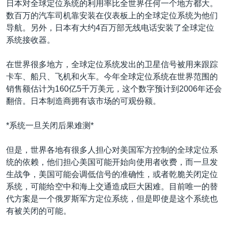
日本对全球定位系统的利用率比全世界任何一个地方都大。
VOA视频
欧洲
科教·文娱·体健
白宫要闻
转
数百万的汽车司机靠安装在仪表板上的全球定位系统为他们
到
VOA今日焦点
非洲
军事
国会报道
导航。另外，日本有大约4百万部无线电话安装了全球定位
检
系统接收器。
中文广播
美洲
劳工
美中关系
索
全球议题
环境
美国建国250周年
在世界很多地方，全球定位系统发出的卫星信号被用来跟踪
关注我们
卡车、船只、飞机和火车。今年全球定位系统在世界范围的
埃博拉疫情
销售额估计为160亿5千万美元，这个数字预计到2006年还会
美国之音专访
翻倍。日本制造商拥有该市场的可观份额。
重要讲话与声明
*系统一旦关闭后果难测*
台海两岸关系
其他语言网站
但是，世界各地有很多人担心对美国军方控制的全球定位系
南中国海争端
统的依赖，他们担心美国可能开始向使用者收费，而一旦发
关注西藏
生战争，美国可能会调低信号的准确性，或者乾脆关闭定位
系统，可能给空中和海上交通造成巨大困难。目前唯一的替
关注新疆
代方案是一个俄罗斯军方定位系统，但是即使是这个系统也
GEN Z 看美国
有被关闭的可能。