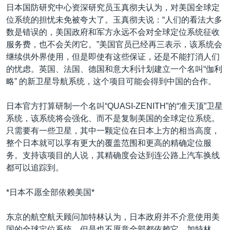
日本国防研究中心资深研究员玉真彻夫认为，对美国全球定
位系统的担忧未免被夸大了。玉真彻夫说：“人们的看法大多
数是错误的，美国政府和军方永远不会对全球定位系统征收
服务费，也不会关闭它。”美国官员已经再三表示，该系统会
继续供外界使用，但是即使有这些保证，还是不能打消人们
的忧虑。英国、法国、德国和意大利计划建立一个名叫“伽利
略” 的新卫星导航系统，这个项目可能会得到中国的合作。
日本官方打算研制一个名叫“QUASI-ZENITH”的“准天顶”卫星
系统，该系统将会强化、而不是复制美国的全球定位系统。
只需要有一些卫星，其中一颗定位在日本上方的相当高度，
整个日本就可以享有更大的覆盖范围和更高的精确定位服
务。支持该项目的人说，其精确度会达到连公路上汽车换线
都可以追踪到。
*日本不愿全部依赖美国*
东京的航空航天顾问加特林认为，日本政府并不介意使用美
国的全球定位系统，但是也不愿意全部都依赖它。加特林