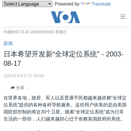
Powered by
Translate
无
障
碍
中国时间 22:45 2026年8月9日 星期日
主页
链
新闻
接
美国
日本希望开发新“全球定位系统” - 2003-
跳
中国
08-17
转
台湾
到
2003年8月17日 08:00
内
港澳
容
分享
国际
跳
在世界各地，政府、军人以及普通平民都越来越依赖“全球定
转
分类新闻
最新国际新闻
位系统”提供的各种各样导航服务。这些用户依靠的是由美国
到
国防部控制的将近30个卫星。随着“全球定位系统”成为日常
美中关系
印太
经济·金融·贸易
导
生活的一部份，人们越来越担心过于依赖美国政府的系统。
航
热点专题
中东
人权·法律·宗教
跳