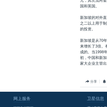
元，其次流向金
转
国和英国。
VOA今日焦点
非洲
军事
国会报道
到
检
中文广播
美洲
劳工
美中关系
新加坡的对外直
索
之二以上用于制
全球议题
环境
美国建国250周年
的投资。
埃博拉疫情
新加坡是从70
美国之音专访
来增长了3倍。
重要讲话与声明
成的。当199
初，中国和新加
台海两岸关系
家大企业主管出
南中国海争端
关注西藏
分享
关注新疆
GEN Z 看美国
网上服务
卫星信息