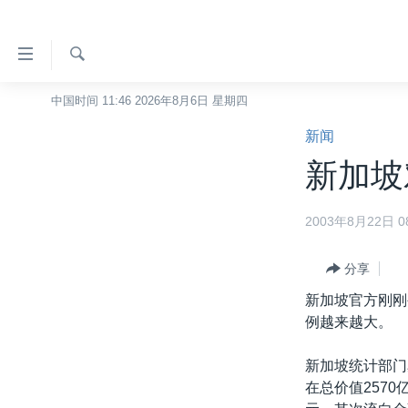
无
障
碍
检
中国时间 11:46 2026年8月6日 星期四
主页
索
链
新闻
美国
接
新加坡对
中国
跳
转
台湾
2003年8月22日 08
到
港澳
内
容
分享
国际
跳
新加坡官方刚刚
分类新闻
最新国际新闻
转
例越来越大。
到
美中关系
印太
经济·金融·贸易
导
新加坡统计部门
热点专题
中东
人权·法律·宗教
航
在总价值257
跳
VOA视频
欧洲
科教·文娱·体健
白宫要闻