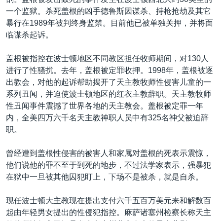
VOA视频
欧洲
科教·文娱·体健
白宫要闻
转
一个监狱。杀死盖根的凶手德鲁斯因谋杀、持枪抢劫及其它
到
VOA今日焦点
非洲
军事
国会报道
暴行在1989年被判终身监禁。目前他已被单独关押，并将面
检
临谋杀起诉。
中文广播
美洲
劳工
美中关系
索
全球议题
环境
美国建国250周年
盖根被指控在波士顿地区不同教区担任牧师期间，对130人
关注我们
进行了性骚扰。去年，盖根被定罪收押。1998年，盖根被逐
埃博拉疫情
出教会，对他的起诉帮助揭开了天主教牧师性侵害儿童的一
美国之音专访
系列丑闻，并迫使波士顿地区的红衣主教辞职。天主教牧师
性丑闻事件震撼了世界各地的天主教会。盖根被定罪一年
重要讲话与声明
内，全美四万六千名天主教神职人员中有325名神父被迫辞
台海两岸关系
职。
其他语言网站
南中国海争端
曾经遭到盖根性侵害的被害人和家属对盖根的死表示震惊，
关注西藏
他们说他的罪不至于到死的地步，不过法学家表示，强暴犯
在狱中一旦被其他囚犯盯上，下场不是被杀，就是自杀。
关注新疆
GEN Z 看美国
现任波士顿大主教现在提出支付六千五百万美元来和解数百
起由年轻男女提出的性侵犯指控。麻萨诸塞州检察长称天主