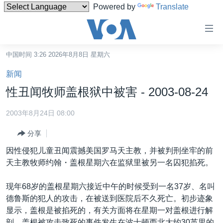
Powered by
Translate
无
障
碍
中国时间 3:26 2026年8月8日 星期六
主页
链
新闻
接
美国
性丑闻牧师盖根狱中被害 - 2003-08-24
跳
中国
转
2003年8月24日 08:00
台湾
到
分享
内
港澳
容
因性侵犯儿童丑闻震撼美国罗马天主教，并被判刑坐牢的前
国际
跳
天主教牧师约翰・盖根星期六在监狱里被另一名囚犯掐死。
转
分类新闻
最新国际新闻
到
现年68岁的盖根星期六接近中午的时候受到一名37岁、名叫
美中关系
印太
经济·金融·贸易
导
德鲁斯的犯人的攻击，在被送到医院后不久死亡。初步迹象
航
热点专题
中东
人权·法律·宗教
显示，盖根是被掐死的，有关方面将在星期一对盖根进行解
跳
剖。盖根被攻击致死的事件发生在波士顿西北大约30英里的