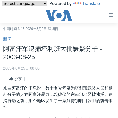
Powered by
Translate
无
障
碍
中国时间 3:16 2026年8月9日 星期日
主页
链
新闻
接
美国
阿富汗军逮捕塔利班大批嫌疑分子 -
跳
中国
2003-08-25
转
台湾
到
2003年8月25日 08:00
内
港澳
容
分享
国际
跳
来自阿富汗的消息说，数十名被怀疑为塔利班武装人员和叛
转
分类新闻
最新国际新闻
乱分子的人在阿富汗暴力此起彼伏的东南部地区被逮捕。逮
到
捕行动之前，那个地区发生了一系列特别明目张胆的袭击事
美中关系
印太
经济·金融·贸易
导
件
航
热点专题
中东
人权·法律·宗教
跳