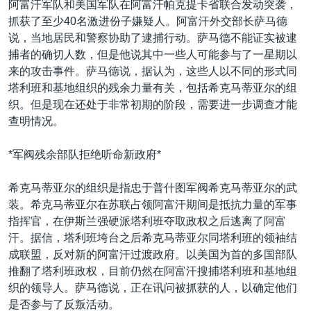
阿富汗军队和美国军队在阿富汗帕克提卡省联合发动突袭，
VOA视频
欧洲
科教·文娱·体健
白宫要闻
转
抓获了至少40名激进份子嫌疑人。阿富汗外交部长萨马德
到
VOA今日焦点
非洲
军事
国会报道
说，当地居民和警察协助了逮捕行动。萨马德不能证实被逮
检
捕者的确切人数，但是他说其中一些人可能参与了一星期以
中文广播
美洲
劳工
美中关系
索
来的攻击事件。萨马德说，据认为，这些人以不同的形式同
全球议题
环境
美国建国250周年
塔利班和基地组织的残余力量有关，包括希克马蒂亚尔的组
关注我们
织。但是现在还处于非常初期的阶段，需要进一步调查才能
埃博拉疫情
查明情况。
美国之音专访
*军阀残余部队拒绝听命新政府*
重要讲话与声明
台海两岸关系
其他语言网站
希克马蒂亚尔的组织是指忠于普什图军阀希克马蒂亚尔的武
装。希克马蒂亚尔在苏联占领阿富汗期间是抵抗力量的军事
南中国海争端
指挥官，在伊斯兰强硬派塔利班夺取政权之后逃离了阿富
关注西藏
汗。据信，塔利班垮台之后希克马蒂亚尔同塔利班的领袖结
成联盟，反对新的阿富汗过渡政府。以美国为首的多国部队
关注新疆
推翻了塔利班政权，目前仍然在阿富汗搜捕塔利班和基地组
GEN Z 看美国
织的领导人。萨马德说，正在讯问被抓获的人，以确定他们
是否参与了反叛活动。