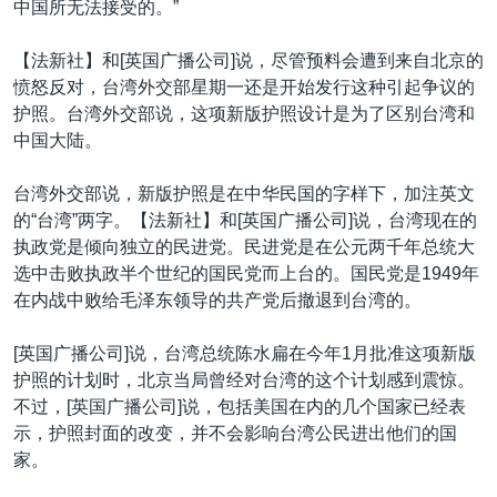
中国所无法接受的。”
VOA视频
欧洲
科教·文娱·体健
白宫要闻
转
到
VOA今日焦点
非洲
军事
国会报道
【法新社】和[英国广播公司]说，尽管预料会遭到来自北京的
检
愤怒反对，台湾外交部星期一还是开始发行这种引起争议的
中文广播
美洲
劳工
美中关系
索
护照。台湾外交部说，这项新版护照设计是为了区别台湾和
全球议题
环境
美国建国250周年
中国大陆。
关注我们
埃博拉疫情
台湾外交部说，新版护照是在中华民国的字样下，加注英文
美国之音专访
的“台湾”两字。【法新社】和[英国广播公司]说，台湾现在的
执政党是倾向独立的民进党。民进党是在公元两千年总统大
重要讲话与声明
选中击败执政半个世纪的国民党而上台的。国民党是1949年
台海两岸关系
其他语言网站
在内战中败给毛泽东领导的共产党后撤退到台湾的。
南中国海争端
[英国广播公司]说，台湾总统陈水扁在今年1月批准这项新版
关注西藏
护照的计划时，北京当局曾经对台湾的这个计划感到震惊。
不过，[英国广播公司]说，包括美国在内的几个国家已经表
关注新疆
示，护照封面的改变，并不会影响台湾公民进出他们的国
GEN Z 看美国
家。