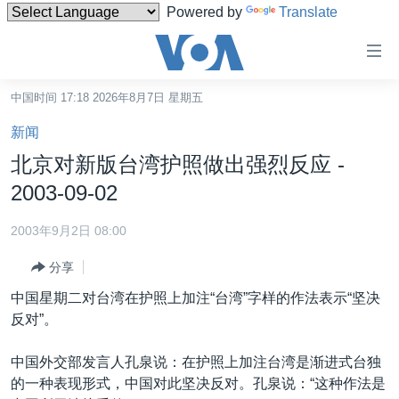
Powered by
Translate
无
障
碍
中国时间 17:18 2026年8月7日 星期五
主页
链
新闻
接
美国
北京对新版台湾护照做出强烈反应 -
跳
中国
2003-09-02
转
台湾
到
2003年9月2日 08:00
内
港澳
容
分享
国际
跳
中国星期二对台湾在护照上加注“台湾”字样的作法表示“坚决
转
分类新闻
最新国际新闻
反对”。
到
美中关系
印太
经济·金融·贸易
导
中国外交部发言人孔泉说：在护照上加注台湾是渐进式台独
航
热点专题
中东
人权·法律·宗教
的一种表现形式，中国对此坚决反对。孔泉说：“这种作法是
跳