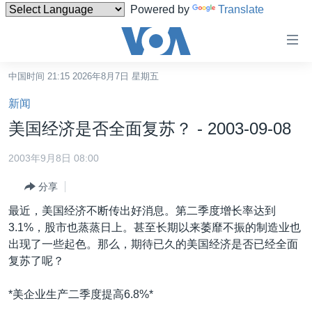
Powered by
Translate
无
障
碍
中国时间 21:15 2026年8月7日 星期五
主页
链
新闻
接
美国
美国经济是否全面复苏？ - 2003-09-08
跳
中国
转
2003年9月8日 08:00
台湾
到
分享
内
港澳
容
最近，美国经济不断传出好消息。第二季度增长率达到
国际
跳
3.1%，股市也蒸蒸日上。甚至长期以来萎靡不振的制造业也
转
分类新闻
最新国际新闻
出现了一些起色。那么，期待已久的美国经济是否已经全面
到
复苏了呢？
美中关系
印太
经济·金融·贸易
导
航
热点专题
中东
人权·法律·宗教
*美企业生产二季度提高6.8%*
跳