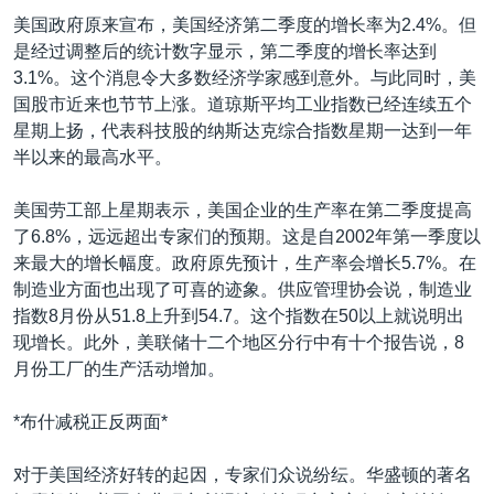
VOA视频
欧洲
科教·文娱·体健
白宫要闻
转
美国政府原来宣布，美国经济第二季度的增长率为2.4%。但
到
VOA今日焦点
非洲
军事
国会报道
是经过调整后的统计数字显示，第二季度的增长率达到
检
3.1%。这个消息令大多数经济学家感到意外。与此同时，美
中文广播
美洲
劳工
美中关系
索
国股市近来也节节上涨。道琼斯平均工业指数已经连续五个
全球议题
环境
美国建国250周年
星期上扬，代表科技股的纳斯达克综合指数星期一达到一年
关注我们
半以来的最高水平。
埃博拉疫情
美国之音专访
美国劳工部上星期表示，美国企业的生产率在第二季度提高
了6.8%，远远超出专家们的预期。这是自2002年第一季度以
重要讲话与声明
来最大的增长幅度。政府原先预计，生产率会增长5.7%。在
台海两岸关系
制造业方面也出现了可喜的迹象。供应管理协会说，制造业
其他语言网站
指数8月份从51.8上升到54.7。这个指数在50以上就说明出
南中国海争端
现增长。此外，美联储十二个地区分行中有十个报告说，8
关注西藏
月份工厂的生产活动增加。
关注新疆
*布什减税正反两面*
GEN Z 看美国
对于美国经济好转的起因，专家们众说纷纭。华盛顿的著名