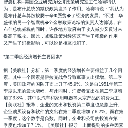
智囊机构--美国企业研究所经济政策研究室主任哈赛特认
为，是布什总统的减税政策发挥了作用。哈赛特说：“我认为
是布什总车募跛按胧┯辛Φ赝贫�了经济的发展。”不过，华
盛顿的另一个智囊机�?-金融政策论坛的负责人达德说，在
布什总统减税的同时，许多地方政府由于收入减少又反过来
提高了税收。因此，减税政策对经济既产生了积极的作用，
又产生了消极影响，可以说是相互抵消了。
*第二季度经济增长主要因素*
据【美联社】分析，第二季度的经济增长主要得益于几个因
素。其中一个因素是伊拉克战争导致军事支出猛增。第二季
度，美国政府的国防开支上升了45.9%。这是自1951年第三
季度以来的最大增幅。与此同时，消费者支出在第二季度增
加了3.8%，其中以汽车和家用电器等大宗产品的消费为主。
【美联社】报导，企业的支出和投资第二季度也急剧上升。
企业购买设备和软件的支出在第二季度增加了8.2%。而在第
一季度，这个数字是负数。同时，企业和公司的投资在第二
季度也增加了7.1%。【美联社】报导，上面提到的多种因素