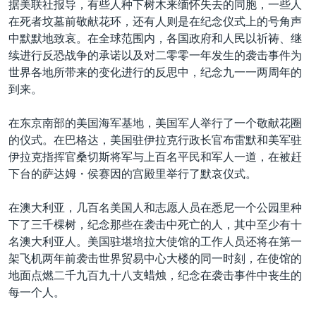
据美联社报导，有些人种下树木来缅怀失去的同胞，一些人
VOA视频
欧洲
科教·文娱·体健
白宫要闻
转
在死者坟墓前敬献花环，还有人则是在纪念仪式上的号角声
到
VOA今日焦点
非洲
军事
国会报道
中默默地致哀。在全球范围内，各国政府和人民以祈祷、继
检
续进行反恐战争的承诺以及对二零零一年发生的袭击事件为
中文广播
美洲
劳工
美中关系
索
世界各地所带来的变化进行的反思中，纪念九一一两周年的
全球议题
环境
美国建国250周年
到来。
关注我们
埃博拉疫情
在东京南部的美国海军基地，美国军人举行了一个敬献花圈
美国之音专访
的仪式。在巴格达，美国驻伊拉克行政长官布雷默和美军驻
伊拉克指挥官桑切斯将军与上百名平民和军人一道，在被赶
重要讲话与声明
下台的萨达姆・侯赛因的宫殿里举行了默哀仪式。
台海两岸关系
其他语言网站
在澳大利亚，几百名美国人和志愿人员在悉尼一个公园里种
南中国海争端
下了三千棵树，纪念那些在袭击中死亡的人，其中至少有十
关注西藏
名澳大利亚人。美国驻堪培拉大使馆的工作人员还将在第一
架飞机两年前袭击世界贸易中心大楼的同一时刻，在使馆的
关注新疆
地面点燃二千九百九十八支蜡烛，纪念在袭击事件中丧生的
GEN Z 看美国
每一个人。