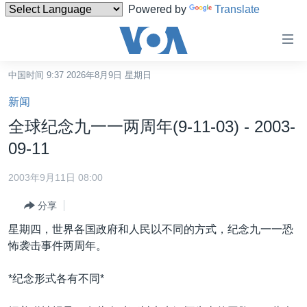
Powered by
Translate
无
障
碍
中国时间 9:37 2026年8月9日 星期日
主页
链
新闻
接
美国
全球纪念九一一两周年(9-11-03) - 2003-
跳
中国
09-11
转
台湾
到
2003年9月11日 08:00
内
港澳
容
分享
国际
跳
星期四，世界各国政府和人民以不同的方式，纪念九一一恐
转
分类新闻
最新国际新闻
怖袭击事件两周年。
到
美中关系
印太
经济·金融·贸易
导
*纪念形式各有不同*
航
热点专题
中东
人权·法律·宗教
跳