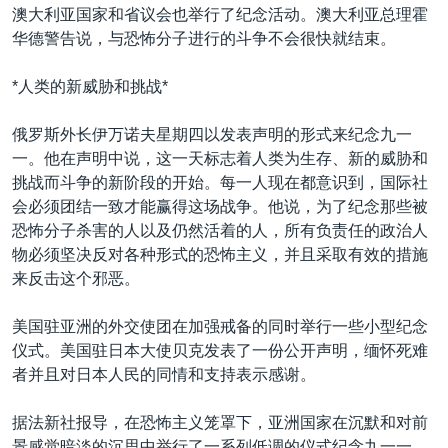
澳大利亚国家和省议会也举行了纪念活动。澳大利亚总理霍
华德警告说，与恐怖分子进行的斗争不会很快就结束。
*人类的新威胁和挑战*
俄罗斯外长伊万诺夫星期四以发表声明的形式来纪念九一
一。他在声明中说，这一天标志着人类为生存、新的威胁和
挑战而斗争的新阶段的开始。每一人现在都意识到，国际社
会必须团结一致才能赢得这场战争。他说，为了纪念那些被
恐怖分子杀害的人以及仍然活着的人，所有负责任的政治人
物必须坚决反对各种形式的恐怖主义，并且采取有效的措施
来反击这个邪恶。
美国驻亚洲的外交使团在加强戒备的同时举行一些小型纪念
仪式。美国驻日本大使贝克发表了一份公开声明，缅怀死难
者并且对日本人民的同情和支持表示感谢。
据法新社报导，在恐怖主义笼罩下，亚洲国家在沉默和对前
景感觉暗淡的沉思中举行了一系列低调的仪式纪念九一一。