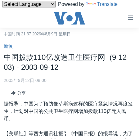
Powered by
Translate
无
障
碍
中国时间 21:37 2026年8月9日 星期日
主页
链
新闻
接
美国
中国拨款110亿改造卫生医疗网 (9-12-
跳
中国
03) - 2003-09-12
转
台湾
到
2003年9月12日 08:00
内
港澳
容
分享
国际
跳
据报导，中国为了预防像萨斯病这样的医疗紧急情况再度发
转
分类新闻
最新国际新闻
生，计划对中国的公共卫生医疗网增加拨款110亿元人民
到
币。
美中关系
印太
经济·金融·贸易
导
航
热点专题
中东
人权·法律·宗教
【美联社】等西方通讯社援引《中国日报》的报导说，为了
跳