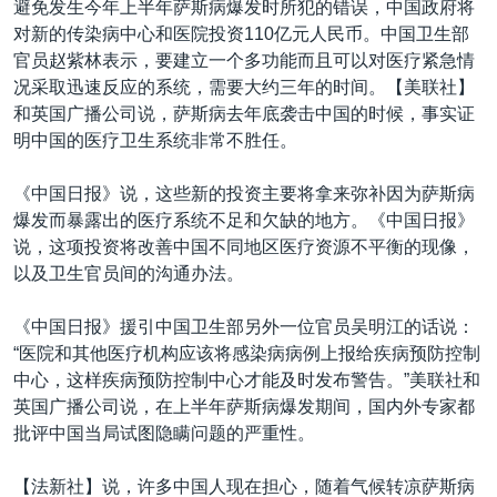
避免发生今年上半年萨斯病爆发时所犯的错误，中国政府将
VOA视频
欧洲
科教·文娱·体健
白宫要闻
转
对新的传染病中心和医院投资110亿元人民币。中国卫生部
到
VOA今日焦点
非洲
军事
国会报道
官员赵紫林表示，要建立一个多功能而且可以对医疗紧急情
检
况采取迅速反应的系统，需要大约三年的时间。【美联社】
中文广播
美洲
劳工
美中关系
索
和英国广播公司说，萨斯病去年底袭击中国的时候，事实证
全球议题
环境
美国建国250周年
明中国的医疗卫生系统非常不胜任。
关注我们
埃博拉疫情
《中国日报》说，这些新的投资主要将拿来弥补因为萨斯病
美国之音专访
爆发而暴露出的医疗系统不足和欠缺的地方。《中国日报》
说，这项投资将改善中国不同地区医疗资源不平衡的现像，
重要讲话与声明
以及卫生官员间的沟通办法。
台海两岸关系
其他语言网站
《中国日报》援引中国卫生部另外一位官员吴明江的话说：
南中国海争端
“医院和其他医疗机构应该将感染病病例上报给疾病预防控制
关注西藏
中心，这样疾病预防控制中心才能及时发布警告。”美联社和
英国广播公司说，在上半年萨斯病爆发期间，国内外专家都
关注新疆
批评中国当局试图隐瞒问题的严重性。
GEN Z 看美国
【法新社】说，许多中国人现在担心，随着气候转凉萨斯病