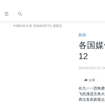
无
障
碍
检
中国时间 9:56 2026年8月7日 星期五
主页
索
链
新闻
美国
接
各国媒体论
中国
跳
转
台湾
12
到
港澳
内
2003年9月12日 08
容
国际
跳
分类新闻
最新国际新闻
转
分享
到
美中关系
印太
经济·金融·贸易
在九一一恐怖袭
导
飞机撞进五角大
热点专题
中东
人权·法律·宗教
航
再次发表新观点
跳
VOA视频
欧洲
科教·文娱·体健
白宫要闻