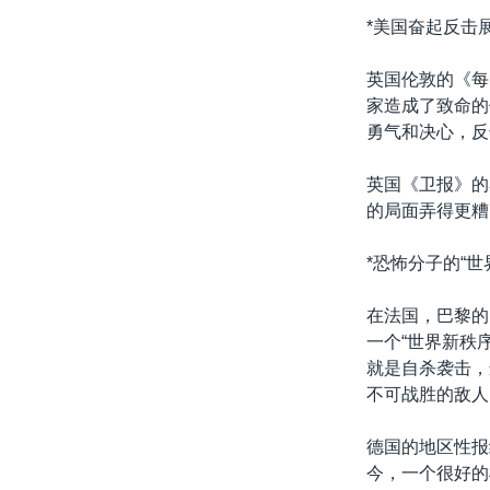
转
*美国奋起反击
VOA今日焦点
非洲
军事
国会报道
到
检
中文广播
美洲
劳工
美中关系
英国伦敦的《每
索
家造成了致命的
全球议题
环境
美国建国250周年
勇气和决心，反
埃博拉疫情
英国《卫报》的
美国之音专访
的局面弄得更糟
重要讲话与声明
*恐怖分子的“世
台海两岸关系
南中国海争端
在法国，巴黎的
一个“世界新秩
关注西藏
就是自杀袭击，
关注新疆
不可战胜的敌人
GEN Z 看美国
德国的地区性报
今，一个很好的