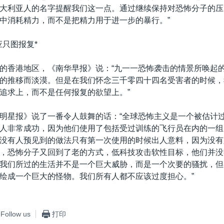
大利亚人的名字提醒我们这一点。通过继续保持对恐怖分子的压
中消耗精力，而不是把精力用于进一步的暴行。”
应只图报复*
的香港地区，《南华早报》说：“九一一恐怖袭击的情景所唤起
的推移而淡漠。但是在我们怀念三千零四十四名受害者的时候，
追求上，而不是任何报复的欲望上。”
明星报》说了一番令人鼓舞的话：“全球恐怖主义是一个被估计
人非常成功，因为他们使用了包括受过训练的飞行员在内的一组
没有人预见到的做法只有第一次使用的时候出人意料，因为没有
，恐怖分子又回到了老的方式，低科技攻击软性目标，他们并没
我们所过的生活并不是一个巨大威胁，而是一个次要的骚扰，但
绘成一个巨大的怪物。我们所有人都不应该过度担心。”
Follow us
打印