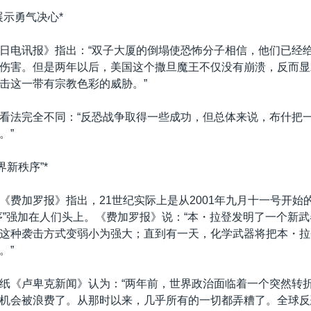
展示勇气决心*
日电讯报》指出：“双子大厦的倒塌使恐怖分子相信，他们已经
伤害。但是两年以后，美国这个撒旦魔王不仅没有崩溃，反而显
击这一带有宗教色彩的威胁。”
看法完全不同：“反恐战争取得一些成功，但总体来说，布什把
。”
界新秩序”*
《费加罗报》指出，21世纪实际上是从2001年九月十一号开始
序”强加在人们头上。《费加罗报》说：“本・拉登发明了一个新
这种袭击方式变弱小为强大；直到有一天，化学武器将把本・拉
。”
纸《卢卑克新闻》认为：“两年前，世界政治面临着一个突然转
机会被浪费了。从那时以来，几乎所有的一切都弄糟了。全球反