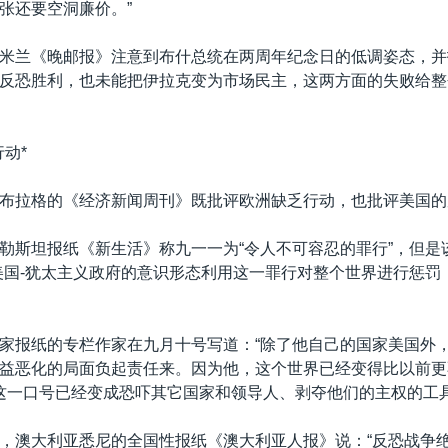
张还要空洞廉价。”
米兰《晚邮报》注意到布什总统在两周年纪念日的低调姿态，并
反恐胜利，也未能把伊拉克变为市场民主，这两方面的失败给整
动*
布拉格的《经济新闻周刊》既批评欧洲缺乏行动，也批评美国的
勒斯坦报纸《新生活》称九一一为“令人不可容忍的罪行”，但是
美国-犹太主义政府的意识形态利用这一罪行对整个世界进行惩罚
家报纸的专栏作家在九月十号写道：“除了他自己的国家美国外
益恶化的局面负起责任来。因为他，这个世界已经变得比以前更
’这一口号已经变成恐吓其它国家和领导人、剥夺他们的主权的工具
，澳大利亚悉尼的全国性报纸《澳大利亚人报》说：“反恐战争绝