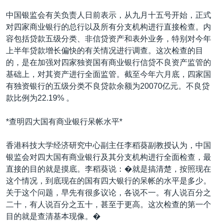
VOA视频
欧洲
科教·文娱·体健
白宫要闻
转
中国银监会有关负责人日前表示，从九月十五号开始，正式
到
VOA今日焦点
非洲
军事
国会报道
对四家商业银行的总行以及所有分支机构进行直接检查。内
检
容包括贷款五级分类、非信贷资产和表外业务，特别对今年
中文广播
美洲
劳工
美中关系
索
上半年贷款增长偏快的有关情况进行调查。这次检查的目
全球议题
环境
美国建国250周年
的，是在加强对四家独资国有商业银行信贷不良资产监管的
关注我们
基础上，对其资产进行全面监管。截至今年六月底，四家国
埃博拉疫情
有独资银行的五级分类不良贷款余额为20070亿元。不良贷
美国之音专访
款比例为22.19% 。
重要讲话与声明
*查明四大国有商业银行呆帐水平*
台海两岸关系
其他语言网站
香港科技大学经济研究中心副主任李稻葵副教授认为，中国
南中国海争端
银监会对四大国有商业银行及其分支机构进行全面检查，最
关注西藏
直接的目的就是摸底。李稻葵说：�就是搞清楚，按照现在
这个情况，到底现在的国有四大银行的呆帐的水平是多少。
关注新疆
关于这个问题，早先有很多议论，各说不一。有人说百分之
GEN Z 看美国
二十，有人说百分之五十，甚至于更高。这次检查的第一个
目的就是查清基本现像。�