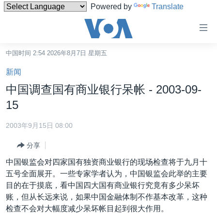
Powered by
Translate
无
障
碍
中国时间 2:54 2026年8月7日 星期五
主页
链
新闻
接
美国
中国调查国有商业银行呆帐 - 2003-09-
跳
中国
15
转
台湾
到
2003年9月15日 08:00
内
港澳
容
分享
国际
跳
中国银监会对四家国有独资商业银行的现场检查将于九月十
转
分类新闻
最新国际新闻
五号全面展开。一些专家学者认为，中国银监会此举的主要
到
目的在于摸底，看中国四大国有商业银行究竟有多少呆坏
美中关系
印太
经济·金融·贸易
导
账，但从长远来说，如果中国金融体制不作基本改革，这种
航
热点专题
中东
人权·法律·宗教
检查不会对大幅度减少呆坏帐目起到很大作用。
跳