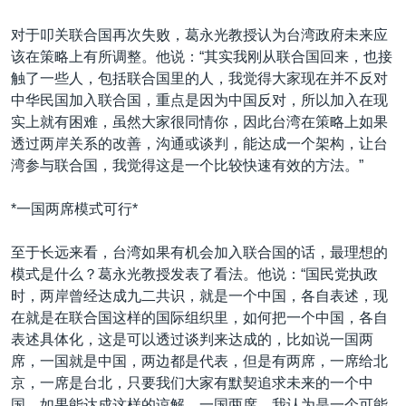
对于叩关联合国再次失败，葛永光教授认为台湾政府未来应
该在策略上有所调整。他说：“其实我刚从联合国回来，也接
触了一些人，包括联合国里的人，我觉得大家现在并不反对
中华民国加入联合国，重点是因为中国反对，所以加入在现
实上就有困难，虽然大家很同情你，因此台湾在策略上如果
透过两岸关系的改善，沟通或谈判，能达成一个架构，让台
湾参与联合国，我觉得这是一个比较快速有效的方法。”
*一国两席模式可行*
至于长远来看，台湾如果有机会加入联合国的话，最理想的
模式是什么？葛永光教授发表了看法。他说：“国民党执政
时，两岸曾经达成九二共识，就是一个中国，各自表述，现
在就是在联合国这样的国际组织里，如何把一个中国，各自
表述具体化，这是可以透过谈判来达成的，比如说一国两
席，一国就是中国，两边都是代表，但是有两席，一席给北
京，一席是台北，只要我们大家有默契追求未来的一个中
国，如果能达成这样的谅解，一国两席，我认为是一个可能