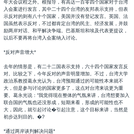
年大会议程之外。根报导，有高达一百零四个国家对于台湾
VOA视频
欧洲
科教·文娱·体健
白宫要闻
转
入会案进行发言，其中二十四个台湾的友邦表示支持，但表
到
VOA今日焦点
非洲
军事
国会报道
示反对的则有八十个国家，美国并没有登记发言。英国、法
检
国虽然表示反对，不过都肯定台湾的民主、经济发展，并鼓
中文广播
美洲
劳工
美中关系
索
励两岸对话、和平解决争端。巴基斯坦和埃及代表更提议，
全球议题
环境
美国建国250周年
以后不要再将台湾入会案纳入讨论。
关注我们
埃博拉疫情
*反对声音增大*
美国之音专访
去年的情形是，有二十二国表示支持，六十四个国家发言反
重要讲话与声明
对。比较之下，今年反对的声音明显增加。不过，台湾大学
台海两岸关系
其他语言网站
政治系教授葛永光认为，台湾预期通过的可能性本来就不
大，但是参与讨论的国家更多了，这点对台湾来说更为重
南中国海争端
要。葛永光说：“我觉得现在整体的气氛来讲，台湾想要加入
关注西藏
联合国的气氛也还没形成，短期来看，形成的可能性也不
大，因此，就引起讨论�引起注意，这个目标来讲，当然是
关注新疆
初步达到目的。�?
GEN Z 看美国
*通过两岸谈判解决问题*