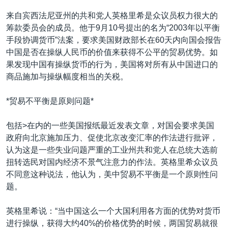
VOA视频
欧洲
科教·文娱·体健
白宫要闻
转
来自宾西法尼亚州的共和党人英格里希是众议员权力很大的
到
VOA今日焦点
非洲
军事
国会报道
筹款委员会的成员。他于9月10号提出的名为“2003年以平衡
检
手段协调货币”法案，要求美国财政部长在60天内向国会报告
中文广播
美洲
劳工
美中关系
索
中国是否在操纵人民币的价值来获得不公平的贸易优势。如
全球议题
环境
美国建国250周年
果发现中国有操纵货币的行为，美国将对所有从中国进口的
关注我们
商品施加与操纵幅度相当的关税。
埃博拉疫情
美国之音专访
*贸易不平衡是原则问题*
重要讲话与声明
包括>在内的一些美国报纸最近发表文章，对国会要求美国
台海两岸关系
其他语言网站
政府向北京施加压力、促使北京改变汇率的作法进行批评，
认为这是一些失业问题严重的工业州共和党人在总统大选前
南中国海争端
扭转选民对国内经济不景气注意力的作法。英格里希众议员
关注西藏
不同意这种说法，他认为，美中贸易不平衡是一个原则性问
题。
关注新疆
GEN Z 看美国
英格里希说：“当中国这么一个大国利用各方面的优势对货币
进行操纵，获得大约40%的价格优势的时候，两国贸易就很