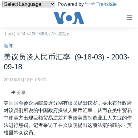
Powered by
Translate
无
障
碍
中国时间 14:57 2026年8月7日 星期五
主页
链
新闻
接
美国
美议员谈人民币汇率 (9-18-03) - 2003-
跳
中国
09-18
转
台湾
到
2003年9月18日 08:00
内
港澳
容
分享
国际
跳
美国国会参众两院最近分别有议员提出议案，要求布什政府
转
分类新闻
最新国际新闻
对议员们所说的中国政府操纵人民币汇率，从而在美中贸易
到
中使美方出现巨额贸易逆差并导致美国制造业工人失业的作
美中关系
印太
经济·金融·贸易
导
法进行惩罚。记者采访了在众议院提出这项法案的菲尔・英
航
热点专题
中东
人权·法律·宗教
格里希众议员。
跳