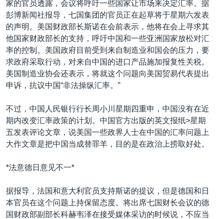
家的官员透露，会议将呼吁一些国家让市场来决定汇率。据
VOA视频
欧洲
科教·文娱·体健
白宫要闻
转
彭博新闻社报导，七国集团的官员正在起草将于星期六发表
到
VOA今日焦点
非洲
军事
国会报道
的声明。美国财政部长斯诺在会前表示，他将在会上寻求其
检
他国家财政部长的支持，呼吁中国和一些亚洲国家放松对汇
中文广播
美洲
劳工
美中关系
索
率的控制。美国政府目前受到来自制造业和国会的压力，要
全球议题
环境
美国建国250周年
求政府采取行动，对来自中国的进口产品施加报复性关税。
关注我们
美国制造业协会还表示，将就这个问题向美国贸易代表提出
埃博拉疫情
申诉，抗议中国“非法操纵汇率。”
美国之音专访
不过，中国人民银行行长周小川星期四重申，中国没有在近
重要讲话与声明
期内改变汇率政策的计划。中国官方出版的英文报纸>星期
台海两岸关系
其他语言网站
五发表评论文章，说美国一些政界人士在中国的汇率问题上
大作文章是把中国当成替罪羊，目的是在政治上捞取好处。
南中国海争端
关注西藏
*法意德日意见不一*
关注新疆
据报导，法国和意大利官员支持斯诺的提议，但是德国和日
GEN Z 看美国
本官员在这个问题上持保留态度。将出席七国财长会议的德
国财政部副部长科赫韦泽在接受媒体采访的时候说，不应当