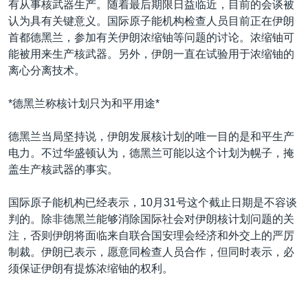
有从事核武器生产。随着最后期限日益临近，目前的会谈被
VOA视频
欧洲
科教·文娱·体健
白宫要闻
转
认为具有关键意义。国际原子能机构检查人员目前正在伊朗
到
VOA今日焦点
非洲
军事
国会报道
首都德黑兰，参加有关伊朗浓缩铀等问题的讨论。浓缩铀可
检
能被用来生产核武器。另外，伊朗一直在试验用于浓缩铀的
中文广播
美洲
劳工
美中关系
索
离心分离技术。
全球议题
环境
美国建国250周年
关注我们
*德黑兰称核计划只为和平用途*
埃博拉疫情
美国之音专访
德黑兰当局坚持说，伊朗发展核计划的唯一目的是和平生产
电力。不过华盛顿认为，德黑兰可能以这个计划为幌子，掩
重要讲话与声明
盖生产核武器的事实。
台海两岸关系
其他语言网站
国际原子能机构已经表示，10月31号这个截止日期是不容谈
南中国海争端
判的。除非德黑兰能够消除国际社会对伊朗核计划问题的关
关注西藏
注，否则伊朗将面临来自联合国安理会经济和外交上的严厉
制裁。伊朗已表示，愿意同检查人员合作，但同时表示，必
关注新疆
须保证伊朗有提炼浓缩铀的权利。
GEN Z 看美国