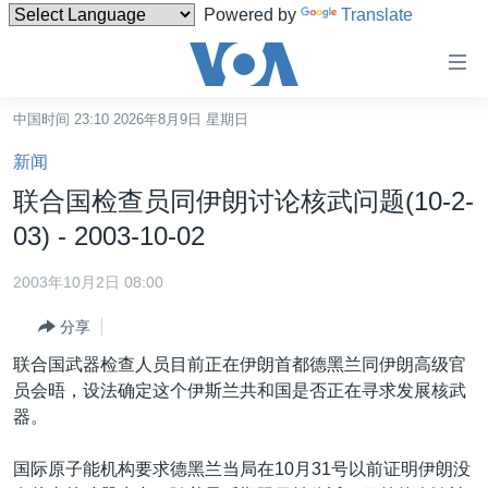
Powered by
Translate
无
障
碍
中国时间 23:10 2026年8月9日 星期日
主页
链
新闻
接
美国
联合国检查员同伊朗讨论核武问题(10-2-
跳
中国
03) - 2003-10-02
转
台湾
到
2003年10月2日 08:00
内
港澳
容
分享
国际
跳
联合国武器检查人员目前正在伊朗首都德黑兰同伊朗高级官
转
分类新闻
最新国际新闻
员会晤，设法确定这个伊斯兰共和国是否正在寻求发展核武
到
器。
美中关系
印太
经济·金融·贸易
导
航
热点专题
中东
人权·法律·宗教
国际原子能机构要求德黑兰当局在10月31号以前证明伊朗没
跳