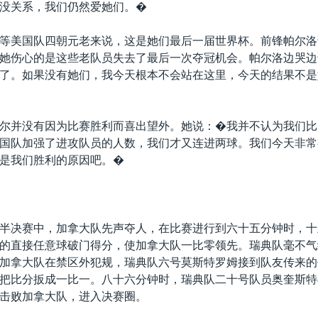
没关系，我们仍然爱她们。�
等美国队四朝元老来说，这是她们最后一届世界杯。前锋帕尔洛
她伤心的是这些老队员失去了最后一次夺冠机会。帕尔洛边哭边
了。如果没有她们，我今天根本不会站在这里，今天的结果不是
尔并没有因为比赛胜利而喜出望外。她说：�我并不认为我们比
国队加强了进攻队员的人数，我们才又连进两球。我们今天非常
是我们胜利的原因吧。�
半决赛中，加拿大队先声夺人，在比赛进行到六十五分钟时，十
的直接任意球破门得分，使加拿大队一比零领先。瑞典队毫不气
加拿大队在禁区外犯规，瑞典队六号莫斯特罗姆接到队友传来的
把比分扳成一比一。八十六分钟时，瑞典队二十号队员奥奎斯特
击败加拿大队，进入决赛圈。