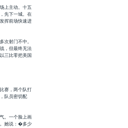
场上主动。十五
，先下一城。在
发挥前场快速进
多次射门不中。
战，但最终无法
以三比零把美国
比赛，两个队打
，队员密切配
气。一个脸上画
。她说：�多少