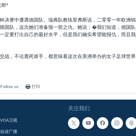
即*
杯决赛中遭遇德国队。瑞典队教练里弗斯说，二零零一年欧洲锦
德国队，这次她们准备报一箭之仇。她说：�我们知道，德国队
一定要打出自己的最好水平，但是我们确实希望能报仇，而且我
交战，不论鹿死谁手，都意味着这次在美洲举办的女子足球世界
Follow us
打印
关注我们
VOA卫视
A短波广播