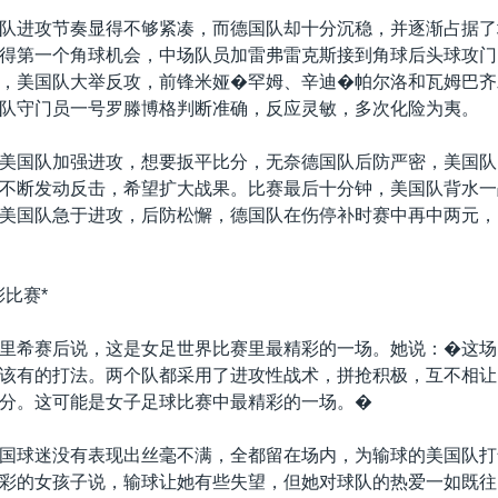
队进攻节奏显得不够紧凑，而德国队却十分沉稳，并逐渐占据了
得第一个角球机会，中场队员加雷弗雷克斯接到角球后头球攻门
，美国队大举反攻，前锋米娅�罕姆、辛迪�帕尔洛和瓦姆巴齐
队守门员一号罗滕博格判断准确，反应灵敏，多次化险为夷。
美国队加强进攻，想要扳平比分，无奈德国队后防严密，美国队
不断发动反击，希望扩大战果。比赛最后十分钟，美国队背水一
美国队急于进攻，后防松懈，德国队在伤停补时赛中再中两元，
彩比赛*
里希赛后说，这是女足世界比赛里最精彩的一场。她说：�这场
该有的打法。两个队都采用了进攻性战术，拼抢积极，互不相让
分。这可能是女子足球比赛中最精彩的一场。�
国球迷没有表现出丝毫不满，全都留在场内，为输球的美国队打
彩的女孩子说，输球让她有些失望，但她对球队的热爱一如既往