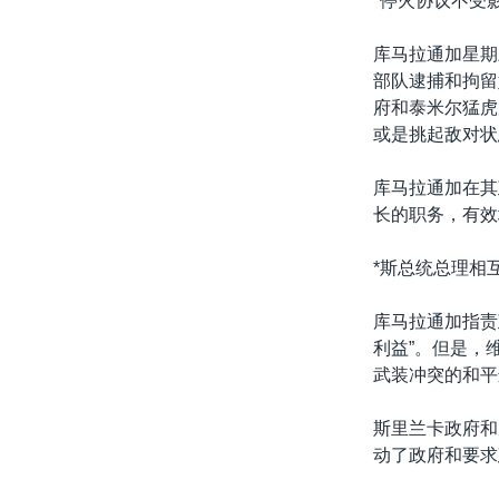
*停火协议不受影
转
VOA今日焦点
非洲
军事
国会报道
到
库马拉通加星期
检
中文广播
美洲
劳工
美中关系
部队逮捕和拘留
索
府和泰米尔猛虎
全球议题
环境
美国建国250周年
或是挑起敌对状
埃博拉疫情
库马拉通加在其
美国之音专访
长的职务，有效
重要讲话与声明
*斯总统总理相
台海两岸关系
南中国海争端
库马拉通加指责
利益”。但是，
关注西藏
武装冲突的和平
关注新疆
斯里兰卡政府和
GEN Z 看美国
动了政府和要求