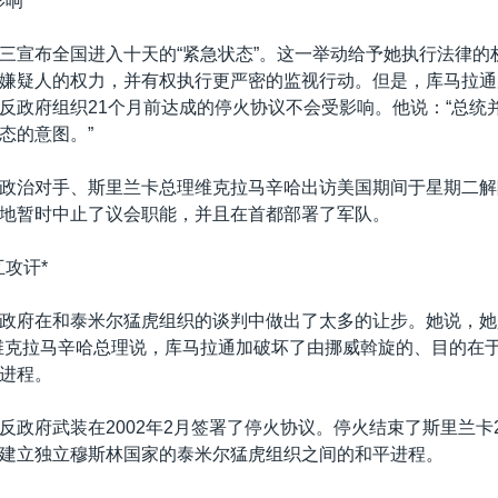
响*
三宣布全国进入十天的“紧急状态”。这一举动给予她执行法律的
嫌疑人的权力，并有权执行更严密的监视行动。但是，库马拉通
反政府组织21个月前达成的停火协议不会受影响。他说：“总统
态的意图。”
政治对手、斯里兰卡总理维克拉马辛哈出访美国期间于星期二解
地暂时中止了议会职能，并且在首都部署了军队。
互攻讦*
政府在和泰米尔猛虎组织的谈判中做出了太多的让步。她说，她
维克拉马辛哈总理说，库马拉通加破坏了由挪威斡旋的、目的在
进程。
反政府武装在2002年2月签署了停火协议。停火结束了斯里兰卡
建立独立穆斯林国家的泰米尔猛虎组织之间的和平进程。