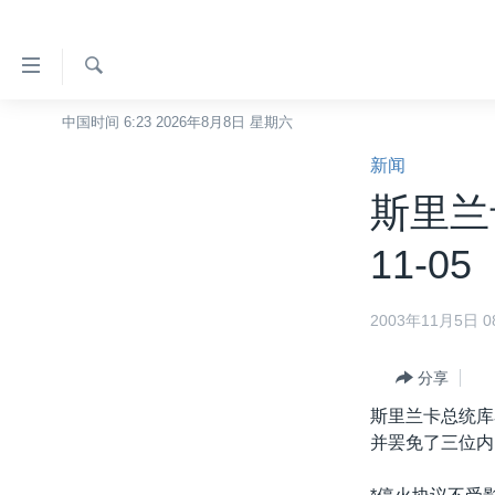
无
障
碍
检
中国时间 6:23 2026年8月8日 星期六
主页
索
链
新闻
美国
接
斯里兰卡
中国
跳
转
台湾
11-05
到
港澳
内
2003年11月5日 08
容
国际
跳
分类新闻
最新国际新闻
转
分享
到
美中关系
印太
经济·金融·贸易
斯里兰卡总统库
导
并罢免了三位内
热点专题
中东
人权·法律·宗教
航
跳
VOA视频
欧洲
科教·文娱·体健
白宫要闻