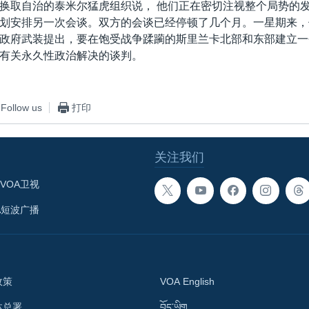
换取自治的泰米尔猛虎组织说， 他们正在密切注视整个局势的
划安排另一次会谈。双方的会谈已经停顿了几个月。一星期来，
政府武装提出，要在饱受战争蹂躏的斯里兰卡北部和东部建立一
有关永久性政治解决的谈判。
Follow us
打印
关注我们
VOA卫视
A短波广播
政策
VOA English
体总署
བོད་ཡིག