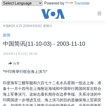
Powered by
Translate
无
障
碍
中国时间 4:23 2026年8月8日 星期六
主页
链
新闻
接
美国
中国简讯(11-10-03) - 2003-11-10
跳
中国
转
2003年11月10日 08:00
台湾
到
分享
内
港澳
容
*中印将举行联合海上演习*
国际
跳
转
分类新闻
最新国际新闻
印度海军三艘军舰和六百七十二名水兵星期一抵达上海，准
到
备十一月十四号在上海附近海域和中国举行两国间首次联合
美中关系
印太
经济·金融·贸易
导
海上军事演习。这标志着长期存在边界争端、关系冷淡的中
航
热点专题
中东
人权·法律·宗教
印两国进一步增进互信。海上演习的目的是确保海上贸易安
跳
全，加强双方在海上搜救活动的协调和合作。这是中国海军