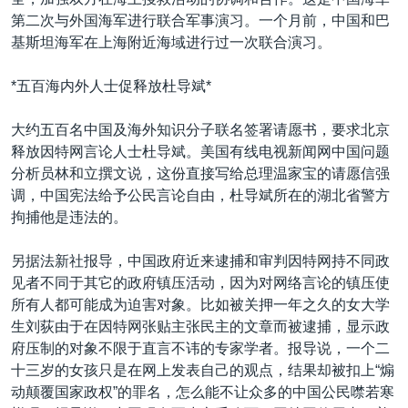
VOA视频
欧洲
科教·文娱·体健
白宫要闻
转
第二次与外国海军进行联合军事演习。一个月前，中国和巴
到
VOA今日焦点
非洲
军事
国会报道
基斯坦海军在上海附近海域进行过一次联合演习。
检
中文广播
美洲
劳工
美中关系
索
*五百海内外人士促释放杜导斌*
全球议题
环境
美国建国250周年
关注我们
大约五百名中国及海外知识分子联名签署请愿书，要求北京
埃博拉疫情
释放因特网言论人士杜导斌。美国有线电视新闻网中国问题
美国之音专访
分析员林和立撰文说，这份直接写给总理温家宝的请愿信强
调，中国宪法给予公民言论自由，杜导斌所在的湖北省警方
重要讲话与声明
拘捕他是违法的。
台海两岸关系
其他语言网站
另据法新社报导，中国政府近来逮捕和审判因特网持不同政
南中国海争端
见者不同于其它的政府镇压活动，因为对网络言论的镇压使
关注西藏
所有人都可能成为迫害对象。比如被关押一年之久的女大学
生刘荻由于在因特网张贴主张民主的文章而被逮捕，显示政
关注新疆
府压制的对象不限于直言不讳的专家学者。报导说，一个二
GEN Z 看美国
十三岁的女孩只是在网上发表自己的观点，结果却被扣上“煽
动颠覆国家政权”的罪名，怎么能不让众多的中国公民噤若寒