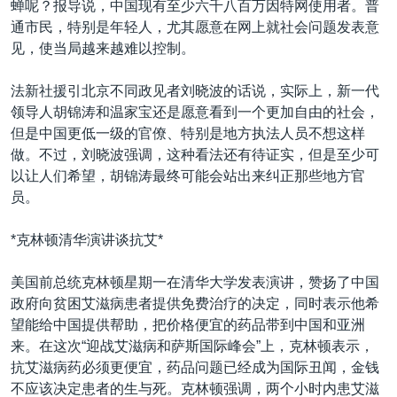
蝉呢？报导说，中国现有至少六千八百万因特网使用者。普
通市民，特别是年轻人，尤其愿意在网上就社会问题发表意
见，使当局越来越难以控制。
法新社援引北京不同政见者刘晓波的话说，实际上，新一代
领导人胡锦涛和温家宝还是愿意看到一个更加自由的社会，
但是中国更低一级的官僚、特别是地方执法人员不想这样
做。不过，刘晓波强调，这种看法还有待证实，但是至少可
以让人们希望，胡锦涛最终可能会站出来纠正那些地方官
员。
*克林顿清华演讲谈抗艾*
美国前总统克林顿星期一在清华大学发表演讲，赞扬了中国
政府向贫困艾滋病患者提供免费治疗的决定，同时表示他希
望能给中国提供帮助，把价格便宜的药品带到中国和亚洲
来。在这次“迎战艾滋病和萨斯国际峰会”上，克林顿表示，
抗艾滋病药必须更便宜，药品问题已经成为国际丑闻，金钱
不应该决定患者的生与死。克林顿强调，两个小时内患艾滋