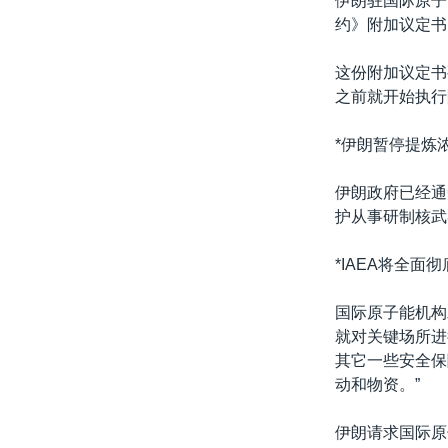
伊朗驻国际原子
转
约》附加议定书
VOA今日焦点
非洲
军事
国会报道
到
检
中文广播
美洲
劳工
美中关系
这份附加议定书
索
之前就开始执行
全球议题
环境
美国建国250周年
埃博拉疫情
*伊朗暂停提炼
美国之音专访
伊朗政府已经通
重要讲话与声明
护从事研制核武
台海两岸关系
*IAEA将全面彻
南中国海争端
国际原子能机构
关注西藏
就对关键场所进
关注新疆
其它一些安全保
动和物资。”
GEN Z 看美国
伊朗请求国际原