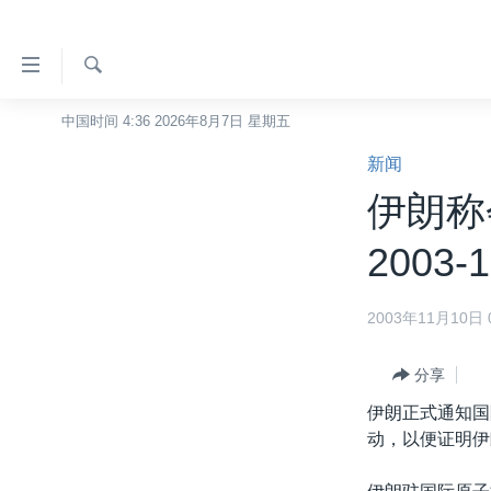
无
障
碍
检
中国时间 4:36 2026年8月7日 星期五
主页
索
链
新闻
美国
接
伊朗称会
中国
跳
转
台湾
2003-1
到
港澳
内
2003年11月10日 0
容
国际
跳
分类新闻
最新国际新闻
转
分享
到
美中关系
印太
经济·金融·贸易
伊朗正式通知国
导
动，以便证明伊
热点专题
中东
人权·法律·宗教
航
跳
VOA视频
欧洲
科教·文娱·体健
白宫要闻