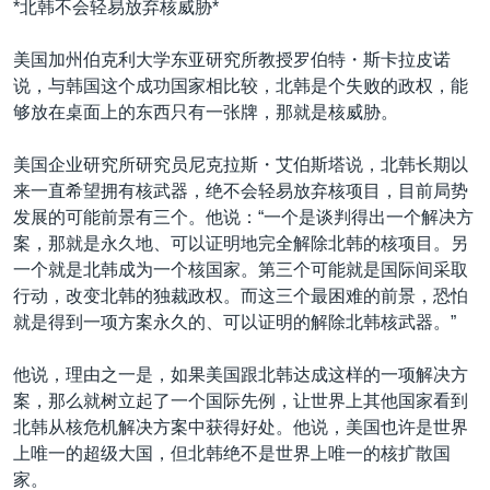
*北韩不会轻易放弃核威胁*
VOA视频
欧洲
科教·文娱·体健
白宫要闻
转
到
VOA今日焦点
非洲
军事
国会报道
美国加州伯克利大学东亚研究所教授罗伯特・斯卡拉皮诺
检
说，与韩国这个成功国家相比较，北韩是个失败的政权，能
中文广播
美洲
劳工
美中关系
索
够放在桌面上的东西只有一张牌，那就是核威胁。
全球议题
环境
美国建国250周年
关注我们
美国企业研究所研究员尼克拉斯・艾伯斯塔说，北韩长期以
埃博拉疫情
来一直希望拥有核武器，绝不会轻易放弃核项目，目前局势
美国之音专访
发展的可能前景有三个。他说：“一个是谈判得出一个解决方
案，那就是永久地、可以证明地完全解除北韩的核项目。另
重要讲话与声明
一个就是北韩成为一个核国家。第三个可能就是国际间采取
台海两岸关系
其他语言网站
行动，改变北韩的独裁政权。而这三个最困难的前景，恐怕
就是得到一项方案永久的、可以证明的解除北韩核武器。”
南中国海争端
关注西藏
他说，理由之一是，如果美国跟北韩达成这样的一项解决方
案，那么就树立起了一个国际先例，让世界上其他国家看到
关注新疆
北韩从核危机解决方案中获得好处。他说，美国也许是世界
GEN Z 看美国
上唯一的超级大国，但北韩绝不是世界上唯一的核扩散国
家。