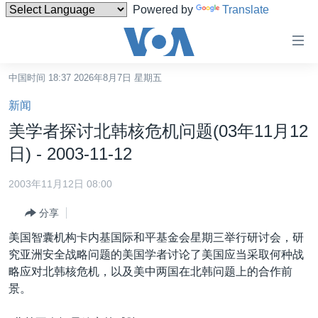
Powered by
Translate
无
障
碍
中国时间 18:37 2026年8月7日 星期五
主页
链
新闻
接
美国
美学者探讨北韩核危机问题(03年11月12
跳
中国
日) - 2003-11-12
转
台湾
到
2003年11月12日 08:00
内
港澳
容
分享
国际
跳
美国智囊机构卡内基国际和平基金会星期三举行研讨会，研
转
分类新闻
最新国际新闻
究亚洲安全战略问题的美国学者讨论了美国应当采取何种战
到
略应对北韩核危机，以及美中两国在北韩问题上的合作前
美中关系
印太
经济·金融·贸易
导
景。
航
热点专题
中东
人权·法律·宗教
跳