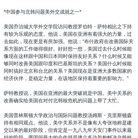
*中国参与北韩问题美外交成就之一*
美国乔治城大学外交学院访问教授罗伯特・萨特相比之下持
有较为乐观的态度。他说，美国在亚洲有着强大的力量，过
去如此，现在更是有所加强。他说：“布什政府在改善国际关
系方面的工作做得很好。好好想一想，美国过去什么时候能
像现在这样跟中国和日本同时保持友好关系？什么时候又能
够同时改善美国跟印度和巴基斯坦的关系？美国什么时候能
同时搞好北京和台北的关系？美国现在是亚洲大多数国家的
经济伙伴，是稳定力量，在该地区保持着重要的影响力。”
萨特教授说，美国在亚洲的最大突破就是中国。美中关系的
改善确实给美国在对付北韩核危机的问题上帮了大忙。
美国普林斯顿大学政治与国际问题教授汤姆斯・克里斯顿森
持有相同观点。他说，美中关系并不是像有人夸张地称是建
交以来的最好阶段，但肯定是一九八九年天安门事件以来最
好的阶段。两国间最大的合作就是建立多边架构解决北韩核