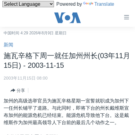
Powered by
Translate
无
障
碍
中国时间 4:29 2026年8月9日 星期日
主页
链
新闻
接
美国
施瓦辛格下周一就任加州州长(03年11月
跳
中国
15日) - 2003-11-15
转
台湾
到
2003年11月15日 08:00
内
港澳
容
分享
国际
跳
加州的高级选举官员为施瓦辛格星期一宣誓就职成为加州下
转
分类新闻
最新国际新闻
一任州长铺平了道路。与此同时，即将下台的州长戴维斯宣
到
布加州的能源危机已经结束。能源危机导致他下台。这是戴
美中关系
印太
经济·金融·贸易
导
维斯作为加州最高领导人下台前的最后几个动作之一。
航
热点专题
中东
人权·法律·宗教
跳