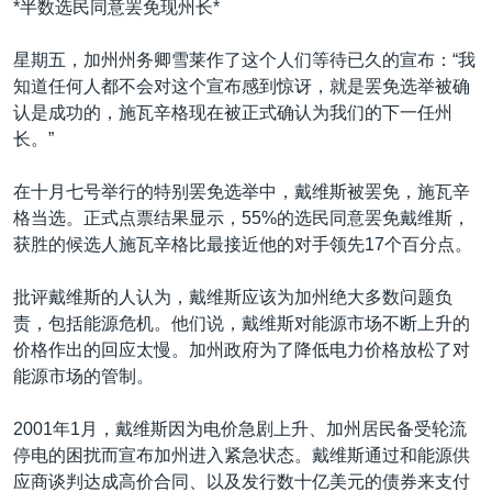
*半数选民同意罢免现州长*
VOA视频
欧洲
科教·文娱·体健
白宫要闻
转
到
VOA今日焦点
非洲
军事
国会报道
星期五，加州州务卿雪莱作了这个人们等待已久的宣布：“我
检
知道任何人都不会对这个宣布感到惊讶，就是罢免选举被确
中文广播
美洲
劳工
美中关系
索
认是成功的，施瓦辛格现在被正式确认为我们的下一任州
全球议题
环境
美国建国250周年
长。”
关注我们
埃博拉疫情
在十月七号举行的特别罢免选举中，戴维斯被罢免，施瓦辛
美国之音专访
格当选。正式点票结果显示，55%的选民同意罢免戴维斯，
获胜的候选人施瓦辛格比最接近他的对手领先17个百分点。
重要讲话与声明
台海两岸关系
其他语言网站
批评戴维斯的人认为，戴维斯应该为加州绝大多数问题负
责，包括能源危机。他们说，戴维斯对能源市场不断上升的
南中国海争端
价格作出的回应太慢。加州政府为了降低电力价格放松了对
关注西藏
能源市场的管制。
关注新疆
2001年1月，戴维斯因为电价急剧上升、加州居民备受轮流
GEN Z 看美国
停电的困扰而宣布加州进入紧急状态。戴维斯通过和能源供
应商谈判达成高价合同、以及发行数十亿美元的债券来支付