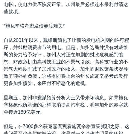
电帐，使电力供应恢复正常。加州最后必须连本带利付清这
些款项。
*施瓦辛格考虑发债券渡难关*
自从2001年以来，戴维斯简化了让新的发电机入网的许可程
序，并鼓励消费者节约用电。但是，加州选民并没有对戴维
斯的努力给予好评，加州人对正在加剧的财政危机感到愤
怒。财政危机由高科技工业的不景气引致。高科技行业的不
景气大幅度削减了加州政府的收入。加州的财政萧条状况导
致了额外的负债，这将令即将上台的州长施瓦辛格考虑发行
更多加州债券，来应付不断恶化的危机。
星期五，加州非党派预算分析人士又带来坏消息。如果施瓦
辛格象他所承诺的那样取消提高汽车税，明年加州的赤字就
会接近180亿美元。
但是，在7000多名获邀嘉宾观看施瓦辛格宣誓就职之际，这
些问题至少会暂时被淹没。这是对一名动作片明星的庆祝，