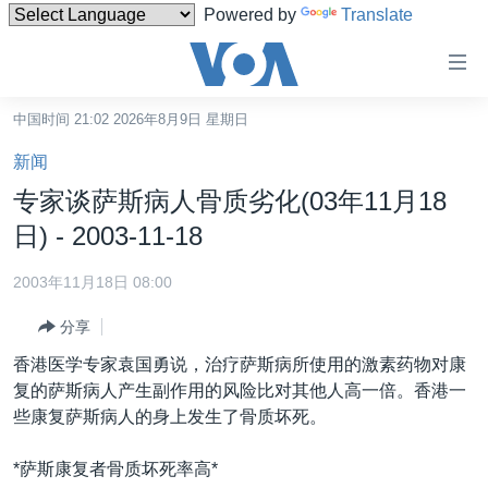
Powered by
Translate
无
障
碍
中国时间 21:02 2026年8月9日 星期日
主页
链
新闻
接
美国
专家谈萨斯病人骨质劣化(03年11月18
跳
中国
日) - 2003-11-18
转
台湾
到
2003年11月18日 08:00
内
港澳
容
分享
国际
跳
香港医学专家袁国勇说，治疗萨斯病所使用的激素药物对康
转
分类新闻
最新国际新闻
复的萨斯病人产生副作用的风险比对其他人高一倍。香港一
到
些康复萨斯病人的身上发生了骨质坏死。
美中关系
印太
经济·金融·贸易
导
航
热点专题
中东
人权·法律·宗教
*萨斯康复者骨质坏死率高*
跳