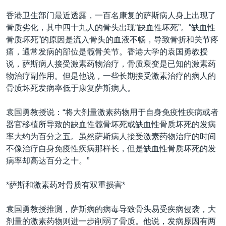
VOA视频
欧洲
科教·文娱·体健
白宫要闻
转
香港卫生部门最近透露，一百名康复的萨斯病人身上出现了
到
VOA今日焦点
非洲
军事
国会报道
骨质劣化，其中四十九人的骨头出现“缺血性坏死”。“缺血性
检
骨质坏死”的原因是流入骨头的血液不畅，导致骨折和关节疼
中文广播
美洲
劳工
美中关系
索
痛，通常发病的部位是髋骨关节。香港大学的袁国勇教授
全球议题
环境
美国建国250周年
说，萨斯病人接受激素药物治疗，骨质衰变是已知的激素药
关注我们
物治疗副作用。但是他说，一些长期接受激素治疗的病人的
埃博拉疫情
骨质坏死发病率低于康复萨斯病人。
美国之音专访
袁国勇教授说：“将大剂量激素药物用于自身免疫性疾病或者
重要讲话与声明
器官移植所导致的缺血性髋骨坏死或缺血性骨质坏死的发病
台海两岸关系
其他语言网站
率大约为百分之五。虽然萨斯病人接受激素药物治疗的时间
不像治疗自身免疫性疾病那样长，但是缺血性骨质坏死的发
南中国海争端
病率却高达百分之十。”
关注西藏
*萨斯和激素药对骨质有双重损害*
关注新疆
GEN Z 看美国
袁国勇教授推测，萨斯病的病毒导致骨头易受疾病侵袭，大
剂量的激素药物则进一步削弱了骨质。他说，发病原因有两