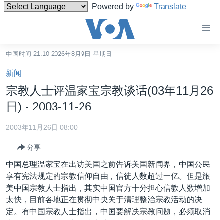
Powered by
Translate
无
障
碍
中国时间 21:10 2026年8月9日 星期日
主页
链
新闻
接
美国
宗教人士评温家宝宗教谈话(03年11月26
跳
中国
日) - 2003-11-26
转
台湾
到
2003年11月26日 08:00
内
港澳
容
分享
国际
跳
中国总理温家宝在出访美国之前告诉美国新闻界，中国公民
转
分类新闻
最新国际新闻
享有宪法规定的宗教信仰自由，信徒人数超过一亿。但是旅
到
美中国宗教人士指出，其实中国官方十分担心信教人数增加
美中关系
印太
经济·金融·贸易
导
太快，目前各地正在贯彻中央关于清理整治宗教活动的决
航
热点专题
中东
人权·法律·宗教
定。有中国宗教人士指出，中国要解决宗教问题，必须取消
跳