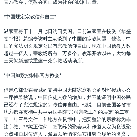
官方教会，使教会真正成为社会的民间力量。
VOA视频
欧洲
科教·文娱·体健
白宫要闻
转
到
VOA今日焦点
非洲
军事
国会报道
*中国规定宗教信仰自由*
检
中文广播
美洲
劳工
美中关系
索
温家宝将于十二月七日访问美国。日前温家宝在接受《华盛
全球议题
环境
美国建国250周年
顿邮报》总编专访时主动谈到了中国的宗教问题。他说，中
关注我们
国的宪法明文规定公民有宗教信仰自由，现在中国信教人数
埃博拉疫情
超过一亿人，宗教场所有十万多个。改革开放以来，大约每
美国之音专访
三天就新建或重建一处宗教活动场所。
重要讲话与声明
*中国加紧控制非官方教会*
台海两岸关系
其他语言网站
但是总部设在费城的支持中国大陆家庭教会的对华援助协会
南中国海争端
主席傅希秋说，中国信徒人数的增加，并不能证明中国公民
关注西藏
已经有了宪法规定的宗教信仰自由。他说，目前全国各省市
地方都在贯彻中共中央国务院“加强宗教工作的决定”的二零
关注新疆
零二年三号文件。各地方在贯彻中，把要整治的宗教称为非
GEN Z 看美国
法宗教、非纯正信仰，把取缔的聚会点和传道人定为私设聚
会点和自封传道人，然后以所谓依法安排聚会场所的名义，