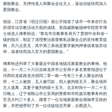
驱散聚会、关押传道人和聚会会址主人，逼迫信徒转而加入
爱国教会。
他说，江苏省《宿迁日报》就公开报道了该市一年来在打击
所谓非法宗教活动方面的成绩。美国威斯敏德神学院哲学博
士候选人傅希秋说：“青岛市宗教事务局为了贯彻中央和省一
级的指示，制定了清理整治基督教私设聚会点的宣传教育提
纲，共六点意见，其中第三条就是要求被拘押者或者放弃信
仰，或者转而加入官方的爱国教会。”
傅希秋还列举了大量最近中国各地镇压家庭教会的事例。他
说，十一月二十六日吉林龙井市公安局十多名警察闯进位于
河西街龙延路龙光胡同二零一栋一号有三十多人聚会的场
所，十二人被抓，五人被罚款，四人被拘留五天，聚会场所
主人逃离，其妻子被判拘留十五天。北京时间十一月二十五
日晚上，辽宁省鞍山市公安局的警察和市民族宗教事务科的
官员大约三十多人，搜查了一位当地家庭教会领袖李宝枝的
家，并把他带到了另一位信徒纽忠芳家，企图进入。