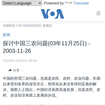
Powered by
Translate
无
障
碍
中国时间 7:49 2026年8月6日 星期四
主页
链
新闻
接
美国
探讨中国三农问题(03年11月25日) -
跳
中国
2003-11-26
转
台湾
到
2003年11月26日 08:00
内
港澳
容
分享
国际
跳
中国的所谓三农问题，也就是农民、农村、农业问题，长期
转
分类新闻
最新国际新闻
以来受到各界的深切关注，然而却从来没有得到妥善的解
到
决。观察人士指出，中国经济虽然高速发展，但是农民、农
美中关系
印太
经济·金融·贸易
导
村、农业却没有跟上发展的步伐。
航
热点专题
中东
人权·法律·宗教
跳