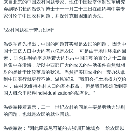
来自北京的中国农村问题专家、现任中国经济体制改革研究
VOA视频
欧洲
科教·文娱·体健
白宫要闻
转
会副秘书长的温铁军博士于十一月二十三日在纽约与中美专
到
VOA今日焦点
非洲
军事
国会报道
家讨论了中国农村问题，并探讨克服困难的办法。
检
中文广播
美洲
劳工
美中关系
索
*农村问题在于劳力过剩*
全球议题
环境
美国建国250周年
关注我们
温铁军首先指出，中国的问题其实就是农民的问题， 因为中
埃博拉疫情
国十三亿人口中大约有八亿是农民， 可是由于地理环境的因
美国之音专访
素， 适合耕种的平原地带大约只占中国面积的百分之十二而
且集中在沿海，所以中西部广大的农民的生活条件自然就相
重要讲话与声明
对的是处于比较落后的状况。当然把美国农业的一套办法拿
台海两岸关系
其他语言网站
到中国实行就更行不通。温铁军说：“我们会把土地权力交给
村， 由村来维持本村人口的基本权益， 但是我们很难做到美
南中国海争端
国人概念里那种Individualization的私有化。”
关注西藏
温铁军接着表示，二十一世纪农村的问题主要是劳动力过剩
关注新疆
的问题，也就是农民的就业问题。
GEN Z 看美国
温铁军说： “因此应该尽可能的去强调开通城乡， 给农民以