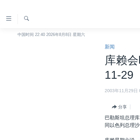
无
障
碍
检
中国时间 22:40 2026年8月8日 星期六
主页
索
链
新闻
美国
接
库赖会晤
中国
跳
转
台湾
11-29
到
港澳
内
2003年11月29日 0
容
国际
跳
分类新闻
最新国际新闻
转
分享
到
美中关系
印太
经济·金融·贸易
巴勒斯坦总理库
导
同以色列总理沙
热点专题
中东
人权·法律·宗教
航
跳
VOA视频
欧洲
科教·文娱·体健
白宫要闻