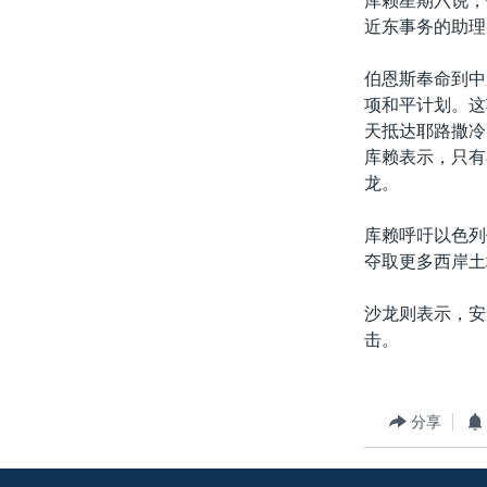
库赖星期六说，
转
近东事务的助理
VOA今日焦点
非洲
军事
国会报道
到
检
中文广播
美洲
劳工
美中关系
伯恩斯奉命到中
索
项和平计划。这
全球议题
环境
美国建国250周年
天抵达耶路撒冷
埃博拉疫情
库赖表示，只有
龙。
美国之音专访
重要讲话与声明
库赖呼吁以色列
夺取更多西岸土
台海两岸关系
南中国海争端
沙龙则表示，安
击。
关注西藏
关注新疆
分享
GEN Z 看美国