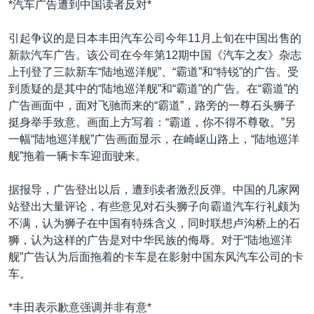
*汽车广告遭到中国读者反对*
VOA视频
欧洲
科教·文娱·体健
白宫要闻
转
到
VOA今日焦点
非洲
军事
国会报道
引起争议的是日本丰田汽车公司今年11月上旬在中国出售的
检
新款汽车广告。该公司在今年第12期中国《汽车之友》杂志
中文广播
美洲
劳工
美中关系
索
上刊登了三款新车“陆地巡洋舰”、“霸道”和“特锐”的广告。受
全球议题
环境
美国建国250周年
到质疑的是其中的“陆地巡洋舰”和“霸道”的广告。在“霸道”的
关注我们
广告画面中，面对飞驰而来的“霸道”，路旁的一尊石头狮子
埃博拉疫情
挺身举手致意。画面上方写着：“霸道，你不得不尊敬。”另
美国之音专访
一幅“陆地巡洋舰”广告画面显示，在崎岖山路上，“陆地巡洋
舰”拖着一辆卡车迎面驶来。
重要讲话与声明
台海两岸关系
其他语言网站
据报导，广告登出以后，遭到读者激烈反弹。中国的几家网
站登出大量评论，有些意见对石头狮子向霸道汽车行礼颇为
南中国海争端
不满，认为狮子在中国有特殊含义，同时联想卢沟桥上的石
关注西藏
狮，认为这样的广告是对中华民族的侮辱。对于“陆地巡洋
舰”广告认为后面拖着的卡车是在影射中国东风汽车公司的卡
关注新疆
车。
GEN Z 看美国
*丰田表示歉意强调并非有意*