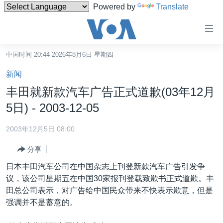
Powered by
Translate
无
障
碍
中国时间 20:44 2026年8月6日 星期四
主页
链
新闻
接
美国
丰田就新款汽车广告正式道歉(03年12月
跳
中国
5日) - 2003-12-05
转
台湾
到
2003年12月5日 08:00
内
港澳
容
分享
国际
跳
日本丰田汽车公司在中国杂志上刊登新款汽车广告引发争
转
分类新闻
最新国际新闻
议，该公司星期五在中国30家报刊登载致歉书正式道歉。丰
到
田总公司表示，对广告给中国民众带来不快表示歉意，但是
美中关系
印太
经济·金融·贸易
导
强调并不是蓄意的。
航
热点专题
中东
人权·法律·宗教
跳