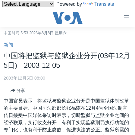
Powered by
Translate
无
障
碍
中国时间 5:53 2026年8月8日 星期六
主页
链
新闻
接
美国
中国将把监狱与监狱企业分开(03年12月
跳
中国
5日) - 2003-12-05
转
台湾
到
2003年12月5日 08:00
内
港澳
容
分享
国际
跳
中国官员表示，将监狱与监狱企业分开是中国监狱体制改革
转
分类新闻
最新国际新闻
的主要目标。中国司法部部长张福森在12月4号全国法制宣
到
传日接受中国媒体采访时表示，切断监狱与监狱企业之间的
美中关系
印太
经济·金融·贸易
导
经济联系，实行收支分开，有利于实现监狱刑罚执行功能的
航
热点专题
中东
人权·法律·宗教
专门化，也有利于防止腐败，促进执法的公正。监狱所需的
跳