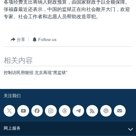
各项经费支出将纳入财政预算，由国家财政予以全额保障。
VOA视频
欧洲
科教·文娱·体健
白宫要闻
转
张福森最近还表示，中国的监狱正在向社会敞开大门，欢迎
到
VOA今日焦点
非洲
军事
国会报道
专家、社会工作者和志愿人员帮助改造罪犯。
检
中文广播
美洲
劳工
美中关系
索
全球议题
环境
美国建国250周年
分享
Follow us
关注我们
埃博拉疫情
美国之音专访
相关内容
重要讲话与声明
控制访民用狠招 北京再现“黑监狱”
台海两岸关系
其他语言网站
南中国海争端
关注我们
关注西藏
关注新疆
GEN Z 看美国
网上服务