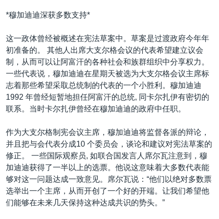
VOA视频
欧洲
科教·文娱·体健
白宫要闻
转
*穆加迪迪深获多数支持*
到
VOA今日焦点
非洲
军事
国会报道
检
这一政体曾经被概述在宪法草案中。草案是过渡政府今年年
中文广播
美洲
劳工
美中关系
索
初准备的。 其他人出席大支尔格会议的代表希望建立议会
全球议题
环境
美国建国250周年
制，从而可以让阿富汗的各种社会和族群组织中分享权力。
关注我们
一些代表说，穆加迪迪在星期天被选为大支尔格会议主席标
埃博拉疫情
志着那些希望采取总统制的代表的一个小胜利。穆加迪迪
美国之音专访
1992 年曾经短暂地担任阿富汗的总统, 同卡尔扎伊有密切的
联系。当时卡尔扎伊曾经在穆加迪迪的政府中任职。
重要讲话与声明
台海两岸关系
其他语言网站
作为大支尔格制宪会议主席，穆加迪迪将监督各派的辩论，
并且把与会代表分成10 个委员会，谈论和建议对宪法草案的
南中国海争端
修正。 一些国际观察员, 如联合国发言人席尔瓦注意到，穆
关注西藏
加迪迪获得了一半以上的选票。他说这意味着大多数代表能
够对这一问题达成一致意见。席尔瓦说：“他们以绝对多数票
关注新疆
选举出一个主席，从而开创了一个好的开端。让我们希望他
GEN Z 看美国
们能够在未来几天保持这种达成共识的势头。”