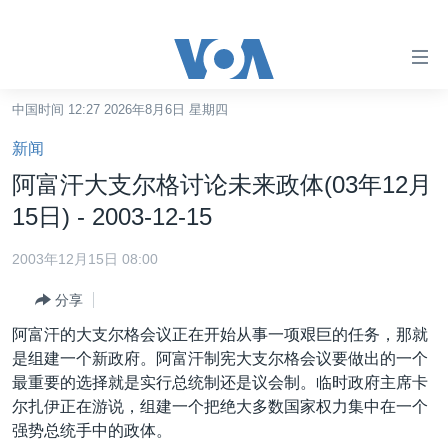
无
障
碍
中国时间 12:27 2026年8月6日 星期四
主页
链
新闻
接
美国
阿富汗大支尔格讨论未来政体(03年12月
跳
中国
15日) - 2003-12-15
转
台湾
到
2003年12月15日 08:00
内
港澳
容
分享
国际
跳
阿富汗的大支尔格会议正在开始从事一项艰巨的任务，那就
转
分类新闻
最新国际新闻
是组建一个新政府。阿富汗制宪大支尔格会议要做出的一个
到
最重要的选择就是实行总统制还是议会制。临时政府主席卡
美中关系
印太
经济·金融·贸易
导
尔扎伊正在游说，组建一个把绝大多数国家权力集中在一个
航
热点专题
中东
人权·法律·宗教
强势总统手中的政体。
跳