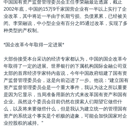
中国国有资产监督管理委员会主任李荣融最近透露，截止
VOA视频
欧洲
科教·文娱·体健
白宫要闻
转
2002年底，中国的15万9千家国营企业有一半以上实行了企
到
VOA今日焦点
非洲
军事
国会报道
业改革，其中将近一半由于长期亏损、负债累累，已经被关
检
闭。李荣融说，中小型企业有百分之85通过改革，实现了多
中文广播
美洲
劳工
美中关系
索
种类型的产权制。
全球议题
环境
美国建国250周年
关注我们
*国企改革今年取得一定进展*
埃博拉疫情
美国之音专访
大部份接受本台采访的经济专家都认为，中国的国企改革今
年取得了一定的进展。世界银行的下属机构国际金融公司亚
重要讲话与声明
太部的首席经济学家特内兹说，今年中国政府组建了国有资
台海两岸关系
其他语言网站
产监督管理委员会，这是向前迈进了一步。他说：“建立国有
资产监督管理委员会是一个重大事件，我认为这之所以重要
南中国海争端
是因为它显示，当局准备用新的方式来改革国有资产和国有
关注西藏
企业。虽然这个委员会目前仍然在摸索人们期望它做些什
么，以及将来要做些什么，但是我认为建立统一的管理国有
关注新疆
资产的系统这个事实是个积极的迹象，可能会加快国家对企
GEN Z 看美国
业控股权的减持。”