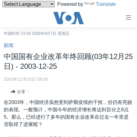
Powered by
Translate
无
障
碍
中国时间 23:59 2026年8月7日 星期五
主页
链
新闻
接
美国
中国国有企业改革年终回顾(03年12月25
跳
中国
日) - 2003-12-25
转
台湾
到
2003年12月25日 08:00
内
港澳
容
分享
国际
跳
在2003年，中国经济虽然受到萨斯疫情的干扰，但仍有亮丽
转
分类新闻
最新国际新闻
的表现。一般预计，中国今年的经济增长将达到百分之8点
到
5。那么，已经进行了多年的国有企业改革在过去一年里是
美中关系
印太
经济·金融·贸易
导
否取得了进展呢？
航
热点专题
中东
人权·法律·宗教
跳