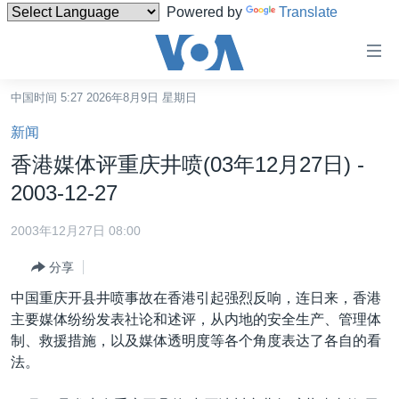
Powered by
Translate
无
障
碍
中国时间 5:27 2026年8月9日 星期日
主页
链
新闻
接
美国
香港媒体评重庆井喷(03年12月27日) -
跳
中国
2003-12-27
转
台湾
到
2003年12月27日 08:00
内
港澳
容
分享
国际
跳
中国重庆开县井喷事故在香港引起强烈反响，连日来，香港
转
分类新闻
最新国际新闻
主要媒体纷纷发表社论和述评，从内地的安全生产、管理体
到
制、救援措施，以及媒体透明度等各个角度表达了各自的看
美中关系
印太
经济·金融·贸易
导
法。
航
热点专题
中东
人权·法律·宗教
跳