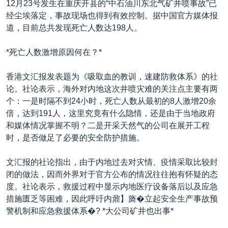
12月23号发生在重庆开县的“中石油川东北气矿井喷事故”已
VOA视频
欧洲
科教·文娱·体健
白宫要闻
转
经尘埃落定，事故现场也得到有效控制。据中国官方媒体报
到
VOA今日焦点
非洲
军事
国会报道
道，目前总共发现死亡人数达198人。
检
中文广播
美洲
劳工
美中关系
索
*死亡人数激增原因何在？*
全球议题
环境
美国建国250周年
关注我们
香港文汇报发表题为《吸取血的教训，速建防救体系》的社
埃博拉疫情
论。社论表示，海外对内地这次井喷灾难的关注点主要有两
美国之音专访
个：一是时隔不到24小时，死亡人数从最初的8人激增20余
倍，达到191人，这里究竟有什么隐情，还是由于当地政府
重要讲话与声明
和媒体情况掌握不明？二是开采天然气的公司在展开工程
台海两岸关系
其他语言网站
时，是否做足了必要的安全防护措施。
南中国海争端
文汇报的社论指出，由于内地过去对灾情、疫情采取比较封
关注西藏
闭的做法，因而外界对于官方公布的情况往往抱有怀疑的态
度。社论表示，救援过程中显示内地医疗设备落后以及应急
关注新疆
措施匮乏等困难，因此呼吁内鼐】旖�立起安全生产事故预
GEN Z 看美国
警机制和应急救援体系�? *大公司矿井也出事*