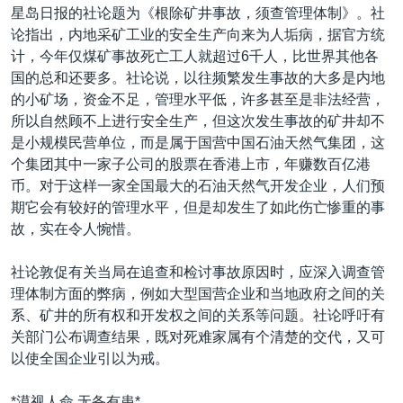
星岛日报的社论题为《根除矿井事故，须查管理体制》。社
论指出，内地采矿工业的安全生产向来为人垢病，据官方统
计，今年仅煤矿事故死亡工人就超过6千人，比世界其他各
国的总和还要多。社论说，以往频繁发生事故的大多是内地
的小矿场，资金不足，管理水平低，许多甚至是非法经营，
所以自然顾不上进行安全生产，但这次发生事故的矿井却不
是小规模民营单位，而是属于国营中国石油天然气集团，这
个集团其中一家子公司的股票在香港上市，年赚数百亿港
币。对于这样一家全国最大的石油天然气开发企业，人们预
期它会有较好的管理水平，但是却发生了如此伤亡惨重的事
故，实在令人惋惜。
社论敦促有关当局在追查和检讨事故原因时，应深入调查管
理体制方面的弊病，例如大型国营企业和当地政府之间的关
系、矿井的所有权和开发权之间的关系等问题。社论呼吁有
关部门公布调查结果，既对死难家属有个清楚的交代，又可
以使全国企业引以为戒。
*漠视人命 无备有患*