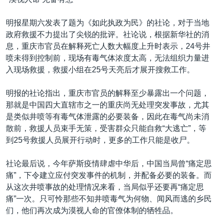
明报星期六发表了题为《如此执政为民》的社论，对于当地
政府救援不力提出了尖锐的批评。社论说，根据新华社的消
息，重庆市官员在解释死亡人数大幅度上升时表示，24号井
喷未得到控制前，现场有毒气体浓度太高，无法组织力量进
入现场救援，救援小组在25号天亮后才展开搜救工作。
明报的社论指出，重庆市官员的解释至少暴露出一个问题，
那就是中国四大直辖市之一的重庆尚无处理突发事故，尤其
是类似井喷等有毒气体泄露的必要装备，因此在毒气尚未消
散前，救援人员束手无策，受害群众只能自救“大逃亡”，等
到25号救援人员展开行动时，更多的工作只能是收尸。
社论最后说，今年萨斯疫情肆虐中华后，中国当局曾“痛定思
痛”，下令建立应付突发事件的机制，并配备必要的装备。而
从这次井喷事故的处理情况来看，当局似乎还要再“痛定思
痛”一次。只可怜那些不知井喷毒气为何物、闻风而逃的乡民
们，他们再次成为漠视人命的官僚体制的牺牲品。