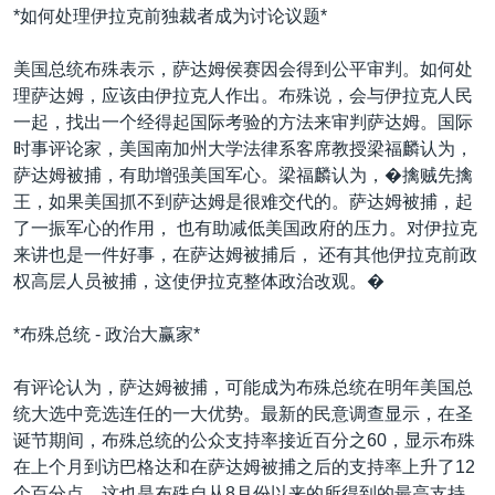
*如何处理伊拉克前独裁者成为讨论议题*
美国总统布殊表示，萨达姆侯赛因会得到公平审判。如何处
理萨达姆，应该由伊拉克人作出。布殊说，会与伊拉克人民
一起，找出一个经得起国际考验的方法来审判萨达姆。国际
时事评论家，美国南加州大学法律系客席教授梁福麟认为，
萨达姆被捕，有助增强美国军心。梁福麟认为，�擒贼先擒
王，如果美国抓不到萨达姆是很难交代的。萨达姆被捕，起
了一振军心的作用， 也有助减低美国政府的压力。对伊拉克
来讲也是一件好事，在萨达姆被捕后， 还有其他伊拉克前政
权高层人员被捕，这使伊拉克整体政治改观。�
*布殊总统 - 政治大赢家*
有评论认为，萨达姆被捕，可能成为布殊总统在明年美国总
统大选中竞选连任的一大优势。最新的民意调查显示，在圣
诞节期间，布殊总统的公众支持率接近百分之60，显示布殊
在上个月到访巴格达和在萨达姆被捕之后的支持率上升了12
个百分点，这也是布殊自从8月份以来的所得到的最高支持