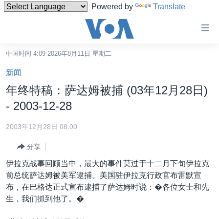
Powered by
Translate
无
障
碍
中国时间 4:09 2026年8月11日 星期二
主页
链
新闻
接
美国
年终特稿：萨达姆被捕 (03年12月28日)
跳
中国
- 2003-12-28
转
台湾
到
2003年12月28日 08:00
内
港澳
容
分享
国际
跳
伊拉克战事回顾当中，最大的事件莫过于十二月下旬伊拉克
转
分类新闻
最新国际新闻
前总统萨达姆被美军逮捕。美国驻伊拉克行政官布雷默宣
到
布，在巴格达正式宣布逮捕了萨达姆时说：�各位女士和先
美中关系
印太
经济·金融·贸易
导
生，我们抓到他了。�
航
热点专题
中东
人权·法律·宗教
跳