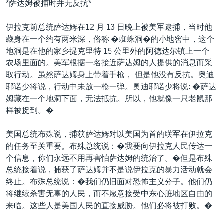
*萨达姆被捕时并无反抗*
VOA视频
欧洲
科教·文娱·体健
白宫要闻
转
到
VOA今日焦点
非洲
军事
国会报道
伊拉克前总统萨达姆在12 月 13 日晚上被美军逮捕，当时他
检
藏身在一个约有两米深，俗称 �蜘蛛洞�的小地窖中，这个
中文广播
美洲
劳工
美中关系
索
地洞是在他的家乡提克里特 15 公里外的阿德达尔镇上一个
全球议题
环境
美国建国250周年
农场里面的。美军根据一名接近萨达姆的人提供的消息而采
关注我们
取行动。虽然萨达姆身上带着手枪， 但是他没有反抗。奥迪
埃博拉疫情
耶诺少将说，行动中未放一枪一弹。奥迪耶诺少将说: �萨达
美国之音专访
姆藏在一个地洞下面，无法抵抗。所以，他就像一只老鼠那
样被捉到。�
重要讲话与声明
台海两岸关系
其他语言网站
美国总统布殊说，捕获萨达姆对以美国为首的联军在伊拉克
的任务至关重要。布殊总统说：�我要向伊拉克人民传达一
南中国海争端
个信息，你们永远不用再害怕萨达姆的统治了。�但是布殊
关注西藏
总统接着说，捕获了萨达姆并不是说伊拉克的暴力活动就会
终止。布殊总统说：�我们仍旧面对恐怖主义分子。他们仍
关注新疆
将继续杀害无辜的人民，而不愿意接受中东心脏地区自由的
GEN Z 看美国
来临。这些人是美国人民的直接威胁。他们必将被打败。�