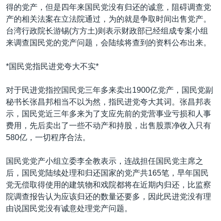
得的党产，但是四年来国民党没有归还的诚意，阻碍调查党
产的相关法案在立法院通过，为的就是争取时间出售党产。
台湾行政院长游锡(方方土)则表示财政部已经组成专案小组
来调查国民党的党产问题，会陆续将查到的资料公布出来。
*国民党指民进党夸大不实*
对于民进党指控国民党三年多来卖出1900亿党产，国民党副
秘书长张昌邦相当不以为然，指民进党夸大其词。张昌邦表
示，国民党近三年多来为了支应先前的党营事业亏损和人事
费用，先后卖出了一些不动产和持股，出售股票净收入只有
580亿，一切程序合法。
国民党党产小组立委李全教表示，连战担任国民党主席之
后，国民党陆续处理和归还国家的党产共165笔，早年国民
党无偿取得使用的建筑物和戏院都将在近期内归还，比监察
院调查报告认为应该归还的数量还要多，因此民进党没有理
由说国民党没有诚意处理党产问题。