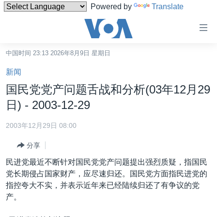
Powered by
Translate
无
障
碍
中国时间 23:13 2026年8月9日 星期日
主页
链
新闻
接
美国
国民党党产问题舌战和分析(03年12月29
跳
中国
日) - 2003-12-29
转
台湾
到
2003年12月29日 08:00
内
港澳
容
分享
国际
跳
民进党最近不断针对国民党党产问题提出强烈质疑，指国民
转
分类新闻
最新国际新闻
党长期侵占国家财产，应尽速归还。国民党方面指民进党的
到
指控夸大不实，并表示近年来已经陆续归还了有争议的党
美中关系
印太
经济·金融·贸易
导
产。
航
热点专题
中东
人权·法律·宗教
跳