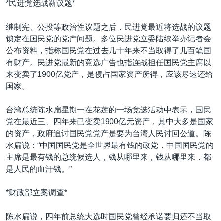
*民进党选战新议题*
VOA视频
欧洲
科教·文娱·体健
白宫要闻
转
到
VOA今日焦点
非洲
军事
国会报道
继制宪、公投等政治性议题之后，民进党最近将选战的议题
检
锁定在国民党的党产问题。多位民进党立委陆续举办记者会
中文广播
美洲
劳工
美中关系
索
公布资料，指称国民党在过去几十年来不当取得了几百笔国
全球议题
环境
美国建国250周年
有财产。民进党最新的竞选广告也指连战担任国民党主席以
关注我们
来变卖了1900亿党产，是侵占国家资产所得，应该尽速还给
埃博拉疫情
国家。
美国之音专访
台湾总统陈水扁星期一在花莲的一场竞选活动中表示，国民
重要讲话与声明
党在最近三、四年来已变卖1900亿元资产，其中大多是国家
台海两岸关系
其他语言网站
的资产，政府追讨国民党党产是要为台湾人民讨回公道。陈
水扁说：“中国国民党是全世界最有钱的政党，中国国民党的
南中国海争端
主席是最有钱的总统候选人，钱从哪里来，钱从哪里来，都
关注西藏
是人民的血汗钱。”
关注新疆
*财政部立案调查*
GEN Z 看美国
陈水扁说，四年前总统大选时国民党曾经承诺要归还不当取