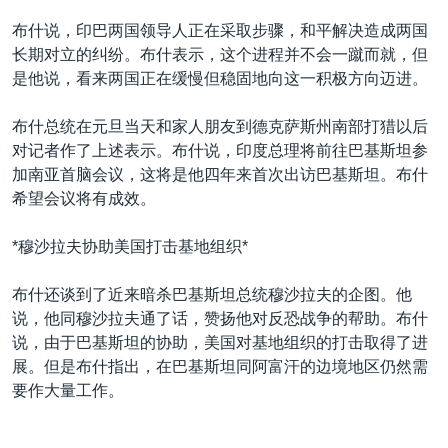
VOA视频
欧洲
科教·文娱·体健
白宫要闻
转
布什说，印巴两国领导人正在采取步骤，和平解决造成两国
到
VOA今日焦点
非洲
军事
国会报道
长期对立的纠纷。布什表示，这个进程并不会一蹴而就，但
检
是他说，看来两国正在缓慢但稳固地向这一积极方向迈进。
中文广播
美洲
劳工
美中关系
索
全球议题
环境
美国建国250周年
布什总统在元旦当天和家人朋友到德克萨斯州南部打猎以后
关注我们
对记者作了上述表示。布什说，印度总理将前往巴基斯坦参
埃博拉疫情
加南亚首脑会议，这将是他四年来首次出访巴基斯坦。布什
美国之音专访
希望会议将有成效。
重要讲话与声明
*穆沙拉夫协助美国打击基地组织*
台海两岸关系
其他语言网站
布什还谈到了近来暗杀巴基斯坦总统穆沙拉夫的企图。他
南中国海争端
说，他同穆沙拉夫通了话，赞扬他对反恐战争的帮助。布什
关注西藏
说，由于巴基斯坦的协助，美国对基地组织的打击取得了进
展。但是布什指出，在巴基斯坦同阿富汗的边境地区仍然需
关注新疆
要作大量工作。
GEN Z 看美国