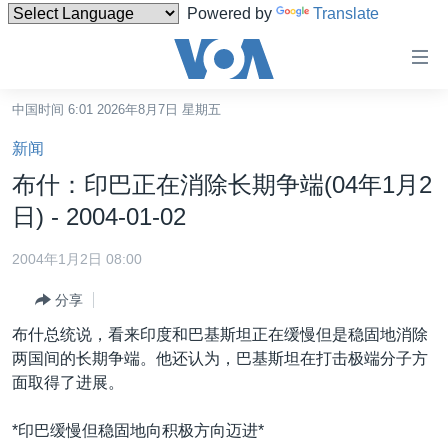
Powered by
Translate
无
障
碍
中国时间 6:01 2026年8月7日 星期五
主页
链
新闻
接
美国
布什：印巴正在消除长期争端(04年1月2
跳
中国
日) - 2004-01-02
转
台湾
到
2004年1月2日 08:00
内
港澳
容
分享
国际
跳
布什总统说，看来印度和巴基斯坦正在缓慢但是稳固地消除
转
分类新闻
最新国际新闻
两国间的长期争端。他还认为，巴基斯坦在打击极端分子方
到
面取得了进展。
美中关系
印太
经济·金融·贸易
导
航
热点专题
中东
人权·法律·宗教
*印巴缓慢但稳固地向积极方向迈进*
跳