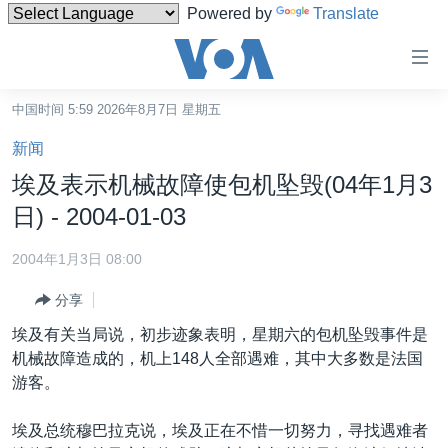
Powered by
Translate
无
障
碍
中国时间 5:59 2026年8月7日 星期五
主页
链
新闻
接
美国
埃及表示机械故障使包机坠毁(04年1月3
跳
中国
日) - 2004-01-03
转
台湾
到
2004年1月3日 08:00
内
港澳
容
分享
国际
跳
埃及有关当局说，初步迹象表明，星期六的包机坠毁事件是
转
分类新闻
最新国际新闻
机械故障造成的，机上148人全部遇难，其中大多数是法国
到
游客。
美中关系
印太
经济·金融·贸易
导
航
热点专题
中东
人权·法律·宗教
埃及总统穆巴拉克说，埃及正在不惜一切努力，寻找遇难者
跳