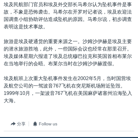
埃及民航部门官员和埃及外交部长马希尔认为坠机事件是事
故，不象是恐怖袭击。马希尔在开罗对记者说，埃及欢迎法
国调查小组协助评估造成坠机的原因。马希尔说，初步调查
表明这是技术事故。
旅游是埃及硬通货的重要来源之一。沙姆沙伊赫是埃及主要
的潜水旅游胜地，此外，一些国际会议也经常在那里召开。
埃及媒体星期六报道了埃及总统穆巴拉克和英国首相布莱尔
在当地举行的会晤。布莱尔当时在沙姆沙伊赫渡假。
埃及航班上次重大坠机事件发生在2002年5月，当时国营埃
及航空公司的一驾波音767飞机在突尼斯机场附近坠毁。
1999年10月，一架波音767飞机在美国麻萨诸塞州沿海坠入
大海。
分享
Follow us