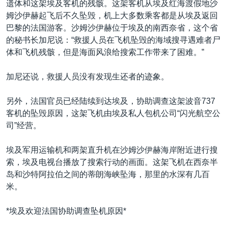
遗体和这架埃及客机的残骸。这架客机从埃及红海渡假地沙
VOA视频
欧洲
科教·文娱·体健
白宫要闻
转
姆沙伊赫起飞后不久坠毁，机上大多数乘客都是从埃及返回
到
VOA今日焦点
非洲
军事
国会报道
巴黎的法国游客。沙姆沙伊赫位于埃及的南西奈省，这个省
检
的秘书长加尼说：“救援人员在飞机坠毁的海域搜寻遇难者尸
中文广播
美洲
劳工
美中关系
索
体和飞机残骸，但是海面风浪给搜索工作带来了困难。”
全球议题
环境
美国建国250周年
关注我们
加尼还说，救援人员没有发现生还者的迹象。
埃博拉疫情
美国之音专访
另外，法国官员已经陆续到达埃及，协助调查这架波音737
客机的坠毁原因，这架飞机由埃及私人包机公司“闪光航空公
重要讲话与声明
司”经营。
台海两岸关系
其他语言网站
埃及军用运输机和两架直升机在沙姆沙伊赫海岸附近进行搜
南中国海争端
索，埃及电视台播放了搜索行动的画面。这架飞机在西奈半
关注西藏
岛和沙特阿拉伯之间的蒂朗海峡坠海，那里的水深有几百
米。
关注新疆
GEN Z 看美国
*埃及欢迎法国协助调查坠机原因*