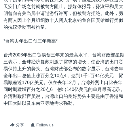
VOA视频
欧洲
科教·文娱·体健
白宫要闻
转
天安门广场之前就被警方阻止。据媒体报导，孙淑平和吴大
到
VOA今日焦点
非洲
军事
国会报道
明曾向有关当局申请过游行许可，但被警方拒绝。此外，另
检
有两人因上个月组织数十人闯入北京钓鱼台国宾馆举行类似
中文广播
美洲
劳工
美中关系
索
的抗议活动而被拘留。
全球议题
环境
美国建国250周年
关注我们
*台湾去年出口创三年新高*
埃博拉疫情
美国之音专访
台湾2003年出口贸易创三年来的最高水平。台湾财政部星期
三表示，全球经济复苏刺激了需求的增长，使台湾的出口贸
重要讲话与声明
易保持上升的势头。台湾财政部公布的数字显示，台湾去年
台海两岸关系
全年出口总值上涨百分之10点4，达到1千1百44亿美元，贸
其他语言网站
易顺差近170亿美元。仅在去年12月，台湾外贸出口比去年
南中国海争端
同时期猛增百分之20点6，创出140亿美元的单月最高记录。
关注西藏
台湾财政部官员说，台湾出口的良好势头主要是由于香港和
中国大陆以及东南亚等地需求强劲。
关注新疆
GEN Z 看美国
分享
Follow us