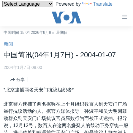
Powered by
Translate
无
障
碍
中国时间 15:04 2026年8月9日 星期日
主页
链
新闻
接
美国
中国简讯(04年1月7日) - 2004-01-07
跳
中国
转
2004年1月7日 08:00
台湾
到
分享
内
港澳
容
*北京逮捕两名天安门抗议组织者*
国际
跳
转
分类新闻
最新国际新闻
北京警方逮捕了两名据称在上个月组织数百人到天安门广场
到
举行抗议活动的人。据官方媒体报导，孙淑平和吴大明因鼓
美中关系
印太
经济·金融·贸易
导
动群众到天安门广场抗议官员腐败行为而被正式逮捕。报导
航
热点专题
中东
人权·法律·宗教
说，12月12号，数百人在这两名嫌疑人的鼓动下身穿统一服
跳
装，携带传单和标语前往天安门广场，但是抗议人群在进入