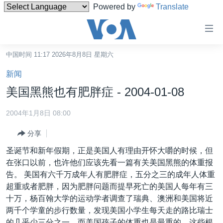
Powered by
Translate
无
障
碍
中国时间 11:17 2026年8月8日 星期六
主页
链
新闻
接
美国
美国黑熊也有肥胖症 - 2004-01-08
跳
中国
转
2004年1月8日 08:00
台湾
到
分享
内
港澳
容
圣诞节和新年假期，正是美国人有理由开怀大嚼的时候，但
国际
跳
在张口以前，也许他们应该先看一篇有关美国黑熊的体重报
转
分类新闻
最新国际新闻
告。 美国有六千万成年人有肥胖症，五分之三的成年人体重
到
超重或者肥胖，因为肥胖问题而提早死亡的美国人每年有三
美中关系
印太
经济·金融·贸易
导
十万，杨百翰大学的运动学者调查了瑞典、澳洲和美国将近
航
热点专题
中东
人权·法律·宗教
两千个学童的步行数量，发现美国小学生每天走的路比瑞士
跳
的几乎少三分之一，而美国孩子的体重也是最重的。这些根