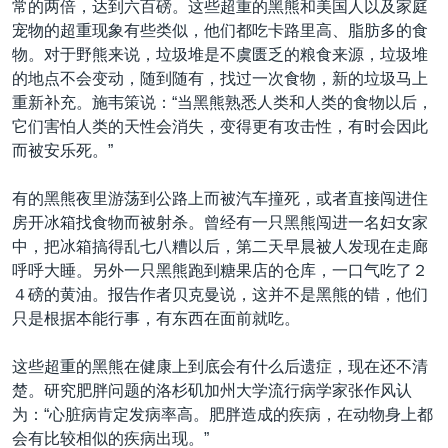
常的两倍，达到六百磅。这些超重的黑熊和美国人以及家庭
宠物的超重现象有些类似，他们都吃卡路里高、脂肪多的食
物。对于野熊来说，垃圾堆是不虞匮乏的粮食来源，垃圾堆
的地点不会变动，随到随有，找过一次食物，新的垃圾马上
重新补充。施韦策说：“当黑熊熟悉人类和人类的食物以后，
它们害怕人类的天性会消失，变得更有攻击性，有时会因此
而被安乐死。”
有的黑熊夜里游荡到公路上而被汽车撞死，或者直接闯进住
房开冰箱找食物而被射杀。曾经有一只黑熊闯进一名妇女家
中，把冰箱搞得乱七八糟以后，第二天早晨被人发现在走廊
呼呼大睡。另外一只黑熊跑到糖果店的仓库，一口气吃了２
４磅的黄油。报告作者贝克曼说，这并不是黑熊的错，他们
只是根据本能行事，有东西在面前就吃。
这些超重的黑熊在健康上到底会有什么后遗症，现在还不清
楚。研究肥胖问题的洛杉矶加州大学流行病学家张作风认
为：“心脏病肯定发病率高。肥胖造成的疾病，在动物身上都
会有比较相似的疾病出现。”