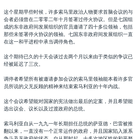
这个星期早些时候，许多索马里政治人物要求首脑会议的与
会者必须曾在二零零二年十月签署过停火协议。但是七国组
成的东非政府间发展组织的官员邀请了四十多位领袖，包括
那些未签署停火协议的领袖。七国东非政府间发展组织一直
在这一和平进程中承当调停角色。
这个期待已久的十天会谈过去两个月以来由于类似的争议已
经被延迟了三次。
调停者希望所有被邀请参加会议的索马里领袖能本着许多官
员所说的义无反顾的精神来结束索马利亚的十年内战。
这个会议希望能对国家的宪法做出最后的定案，并且希望能
选出议会、议长以及过渡政府的总统。
索马利亚自从一九九一年长期担任总统的萨亚德・巴雷被推
翻以来，一直没有一个正常运作的政府，并且国家陷入派系
争斗及无政府的状态。自从那时起，十多次地区性的和平努