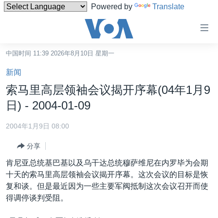
Powered by
Translate
无
障
碍
中国时间 11:39 2026年8月10日 星期一
主页
链
新闻
接
美国
索马里高层领袖会议揭开序幕(04年1月9
跳
中国
日) - 2004-01-09
转
台湾
到
2004年1月9日 08:00
内
港澳
容
分享
国际
跳
肯尼亚总统基巴基以及乌干达总统穆萨维尼在内罗毕为会期
转
分类新闻
最新国际新闻
十天的索马里高层领袖会议揭开序幕。这次会议的目标是恢
到
复和谈。但是最近因为一些主要军阀抵制这次会议召开而使
美中关系
印太
经济·金融·贸易
导
得调停谈判受阻。
航
热点专题
中东
人权·法律·宗教
跳