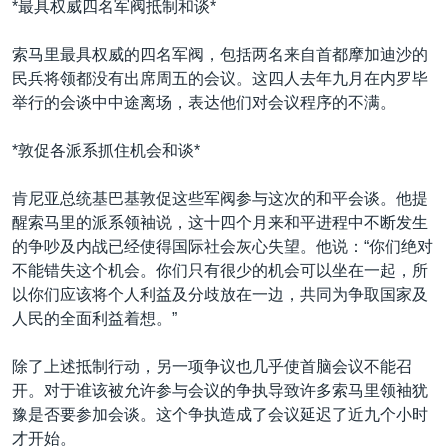
*最具权威四名军阀抵制和谈*
VOA视频
欧洲
科教·文娱·体健
白宫要闻
转
到
VOA今日焦点
非洲
军事
国会报道
索马里最具权威的四名军阀，包括两名来自首都摩加迪沙的
检
民兵将领都没有出席周五的会议。这四人去年九月在内罗毕
中文广播
美洲
劳工
美中关系
索
举行的会谈中中途离场，表达他们对会议程序的不满。
全球议题
环境
美国建国250周年
关注我们
*敦促各派系抓住机会和谈*
埃博拉疫情
美国之音专访
肯尼亚总统基巴基敦促这些军阀参与这次的和平会谈。他提
醒索马里的派系领袖说，这十四个月来和平进程中不断发生
重要讲话与声明
的争吵及内战已经使得国际社会灰心失望。他说：“你们绝对
台海两岸关系
其他语言网站
不能错失这个机会。你们只有很少的机会可以坐在一起，所
以你们应该将个人利益及分歧放在一边，共同为争取国家及
南中国海争端
人民的全面利益着想。”
关注西藏
除了上述抵制行动，另一项争议也几乎使首脑会议不能召
关注新疆
开。对于谁该被允许参与会议的争执导致许多索马里领袖犹
GEN Z 看美国
豫是否要参加会谈。这个争执造成了会议延迟了近九个小时
才开始。