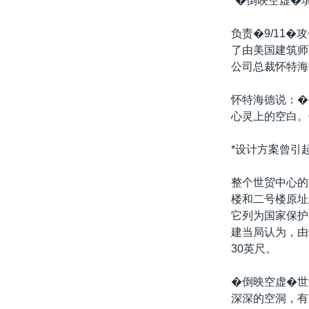
*�倒映空虚�
转
VOA今日焦点
非洲
军事
国会报道
到
负责�9/11
检
中文广播
美洲
劳工
美中关系
了由美国建筑师
索
公司总裁怀特海
全球议题
环境
美国建国250周年
埃博拉疫情
怀特海德说：�
心灵上的空白。
美国之音专访
重要讲话与声明
*设计方案曾引
台海两岸关系
整个世贸中心的
南中国海争端
楼和二号楼原址
它列为国家保护
关注西藏
建当局认为，由
关注新疆
30英尺。
GEN Z 看美国
�倒映空虚�世
深深的空洞，有