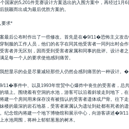
个国家的5,201件竞赛设计方案选出的入围方案中，再经过1月6日
后脱颖而出成为最后优胜方案的。
人要求*
案最后公布时作出了一些修改。首先是在�9/11�恐怖主义攻
穿制服的工作人员，他们的名字在同其他受害者一同列出时会作
受害者并无区别，因而受到受害者家属和同事的批评。设计者之
满足每一个人的要求使他感到痛苦。
我想显示的会是尽量减轻那些人仍然会感到痛苦的一种设计。�
/11�事件中、以及1993年世贸中心爆炸中丧生的受害者，总共3
的墙上。围绕着有空洞的水池，游客可以沿着斜坡走到地下，在
将建一个房间用来保存没有被指认的受害者遗体或尸骨。往下走
妹楼的最深的岩石地基，受害者家属认为遗址到处都有死者的遗
。纪念馆内将建一个地下博物馆和展示中心，向游客讲述�9/1
上水池周围，将种上郁郁葱葱的树木。