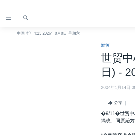
无
障
碍
检
中国时间 4:13 2026年8月8日 星期六
主页
索
链
新闻
美国
接
世贸中
中国
跳
转
台湾
日) - 2
到
港澳
内
2004年1月14日 08
容
国际
跳
分类新闻
最新国际新闻
转
分享
到
美中关系
印太
经济·金融·贸易
�9/11�世
导
揭晓。同原始方
热点专题
中东
人权·法律·宗教
航
跳
VOA视频
欧洲
科教·文娱·体健
白宫要闻