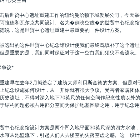
填补心灵空白*
�攻击后世贸中心遗址重建工作的纽约曼哈顿下城发展公司，今天
阿拉德和瓦尔克共同设计、名为�倒映空虚�的世贸中心纪念馆
德说，这是世贸中心遗址重建中最重要的一件设计方案。
被选出的这件世贸中心纪念馆设计使我们最终既填补了这个遗址
但是重要的是，我们同时保证对于这一空白我们须臾不会遗忘。
起争议*
重建早在去年2月就选定了建筑大师利贝斯金德的方案。但是对
上纪念设施如何设计，从一开始就有很大争议。受害者家属团体
历史遗址，不得对深入地下70英尺的任何空间作纪念性质以外
于结构问题必须占用部分空间为保护地基围墙之用，用于纪念用
贸中心纪念馆设计方案是两个凹入地平面30英尺深的四方水池
水帘从池壁流下，引起人们人去楼空的失落空虚之感。这一设计