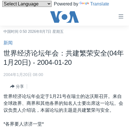
Powered by
Translate
无
障
碍
中国时间 0:50 2026年8月7日 星期五
主页
链
新闻
接
美国
世界经济论坛年会：共建繁荣安全(04年
跳
中国
1月20日) - 2004-01-20
转
台湾
到
2004年1月20日 08:00
内
港澳
容
分享
国际
跳
世界经济论坛年会定于1月21号在瑞士的达沃斯召开。来自
转
分类新闻
最新国际新闻
全球政界、商界和其他各界的知名人士要出席这一论坛。会
到
议负责人介绍说，本届论坛的主题是共建繁荣与安全。
美中关系
印太
经济·金融·贸易
导
航
热点专题
中东
人权·法律·宗教
*各界要人济济一堂*
跳