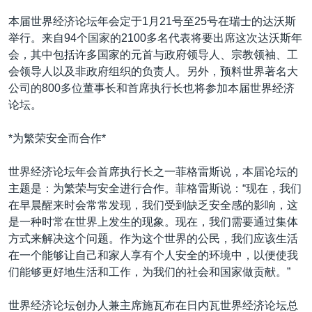
VOA视频
欧洲
科教·文娱·体健
白宫要闻
转
本届世界经济论坛年会定于1月21号至25号在瑞士的达沃斯
到
VOA今日焦点
非洲
军事
国会报道
举行。来自94个国家的2100多名代表将要出席这次达沃斯年
检
会，其中包括许多国家的元首与政府领导人、宗教领袖、工
中文广播
美洲
劳工
美中关系
索
会领导人以及非政府组织的负责人。另外，预料世界著名大
全球议题
环境
美国建国250周年
公司的800多位董事长和首席执行长也将参加本届世界经济
关注我们
论坛。
埃博拉疫情
美国之音专访
*为繁荣安全而合作*
重要讲话与声明
世界经济论坛年会首席执行长之一菲格雷斯说，本届论坛的
台海两岸关系
其他语言网站
主题是：为繁荣与安全进行合作。菲格雷斯说：“现在，我们
在早晨醒来时会常常发现，我们受到缺乏安全感的影响，这
南中国海争端
是一种时常在世界上发生的现象。现在，我们需要通过集体
关注西藏
方式来解决这个问题。作为这个世界的公民，我们应该生活
在一个能够让自己和家人享有个人安全的环境中，以便使我
关注新疆
们能够更好地生活和工作，为我们的社会和国家做贡献。”
GEN Z 看美国
世界经济论坛创办人兼主席施瓦布在日内瓦世界经济论坛总