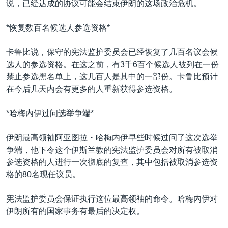
说，已经达成的协议可能会结束伊朗的这场政治危机。
VOA视频
欧洲
科教·文娱·体健
白宫要闻
转
到
VOA今日焦点
非洲
军事
国会报道
*恢复数百名候选人参选资格*
检
中文广播
美洲
劳工
美中关系
索
卡鲁比说，保守的宪法监护委员会已经恢复了几百名议会候
全球议题
环境
美国建国250周年
选人的参选资格。在这之前，有3千6百个候选人被列在一份
关注我们
禁止参选黑名单上，这几百人是其中的一部份。卡鲁比预计
埃博拉疫情
在今后几天内会有更多的人重新获得参选资格。
美国之音专访
*哈梅内伊过问选举争端*
重要讲话与声明
台海两岸关系
其他语言网站
伊朗最高领袖阿亚图拉・哈梅内伊早些时候过问了这次选举
争端，他下令这个伊斯兰教的宪法监护委员会对所有被取消
南中国海争端
参选资格的人进行一次彻底的复查，其中包括被取消参选资
关注西藏
格的80名现任议员。
关注新疆
宪法监护委员会保证执行这位最高领袖的命令。哈梅内伊对
GEN Z 看美国
伊朗所有的国家事务有最后的决定权。