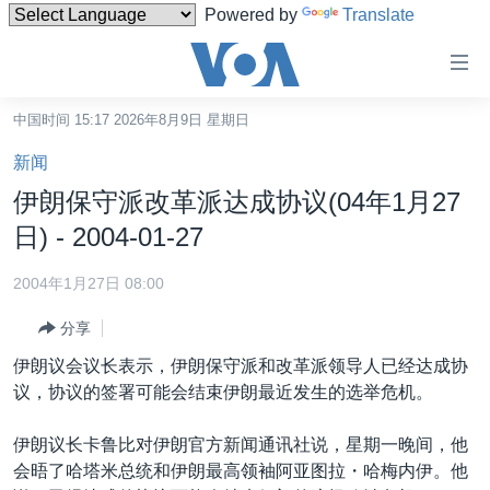
Powered by
Translate
无
障
碍
中国时间 15:17 2026年8月9日 星期日
主页
链
新闻
接
美国
伊朗保守派改革派达成协议(04年1月27
跳
中国
日) - 2004-01-27
转
台湾
到
2004年1月27日 08:00
内
港澳
容
分享
国际
跳
伊朗议会议长表示，伊朗保守派和改革派领导人已经达成协
转
分类新闻
最新国际新闻
议，协议的签署可能会结束伊朗最近发生的选举危机。
到
美中关系
印太
经济·金融·贸易
导
伊朗议长卡鲁比对伊朗官方新闻通讯社说，星期一晚间，他
航
热点专题
中东
人权·法律·宗教
会晤了哈塔米总统和伊朗最高领袖阿亚图拉・哈梅内伊。他
跳