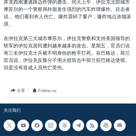
库克西南遭遇路边炸弹的袭击。同天上午，伊拉克北部城市
VOA视频
欧洲
科教·文娱·体健
白宫要闻
转
摩苏尔的一个警察局外面发生强烈的汽车炸弹爆炸。目击者
到
VOA今日焦点
非洲
军事
国会报道
说， 他们看到有人伤亡。爆炸震碎了窗户，爆炸地点浓烟滚
检
滚。
中文广播
美洲
劳工
美中关系
索
全球议题
环境
美国建国250周年
在伊拉克第三大城市摩苏尔，伊拉克警察和支持美国领导的
关注我们
联军的伊拉克居民遭到越来越多的攻击。星期五，官员们说
埃博拉疫情
有三名伊拉克士兵被不明身份的枪手打死。在巴格达，荷兰
美国之音专访
官员说，伊拉克反叛分子用火箭筒击中荷兰驻巴格达使馆。
但是没有造成人员伤亡受伤。
重要讲话与声明
台海两岸关系
其他语言网站
南中国海争端
分享
Follow us
关注西藏
关注我们
关注新疆
GEN Z 看美国