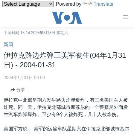
Powered by
Translate
无
障
碍
中国时间 15:14 2026年8月8日 星期六
主页
链
新闻
接
美国
伊拉克路边炸弹三美军丧生(04年1月31
跳
中国
日) - 2004-01-31
转
台湾
到
2004年1月31日 08:00
内
港澳
容
分享
国际
跳
伊拉克中北部星期六发生路边炸弹爆炸，有三名美国军人被
转
分类新闻
最新国际新闻
炸死。同一天，伊拉克北部城市摩苏尔的一个警察局外面发
到
生汽车炸弹爆炸。至少有9个人被炸死，几十人被炸伤。
美中关系
印太
经济·金融·贸易
导
航
热点专题
中东
人权·法律·宗教
美国军方说， 美军的运输车队星期六在伊拉克北部城市基尔
跳