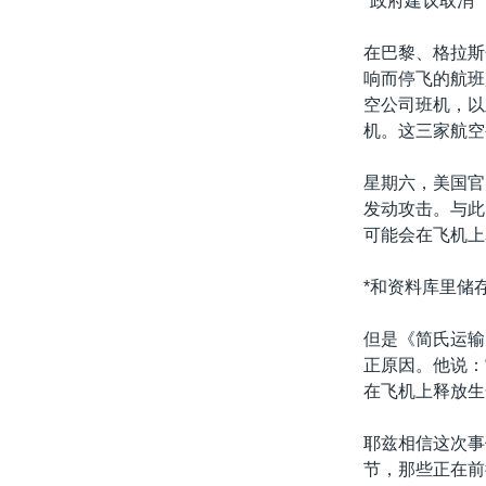
*政府建议取消*
转
VOA今日焦点
非洲
军事
国会报道
到
在巴黎、格拉斯
检
中文广播
美洲
劳工
美中关系
响而停飞的航班
索
空公司班机，以
全球议题
环境
美国建国250周年
机。这三家航空
埃博拉疫情
星期六，美国官
美国之音专访
发动攻击。与此
重要讲话与声明
可能会在飞机上
台海两岸关系
*和资料库里储
南中国海争端
但是《简氏运输
关注西藏
正原因。他说：
关注新疆
在飞机上释放生
GEN Z 看美国
耶兹相信这次事
节，那些正在前