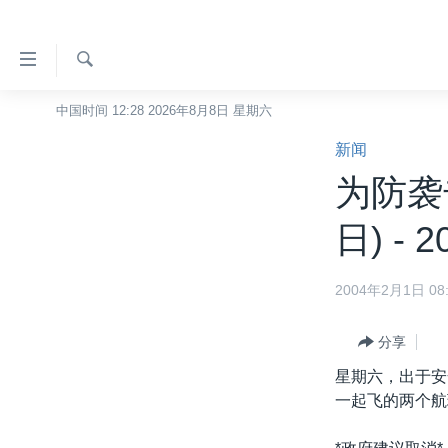
无
障
碍
检
中国时间 12:28 2026年8月8日 星期六
主页
索
链
新闻
美国
接
为防袭
中国
跳
转
台湾
日) - 2
到
港澳
内
2004年2月1日 08:
容
国际
跳
分类新闻
最新国际新闻
转
分享
到
美中关系
印太
经济·金融·贸易
星期六，出于安
导
一起飞的两个航
热点专题
中东
人权·法律·宗教
航
跳
VOA视频
欧洲
科教·文娱·体健
白宫要闻