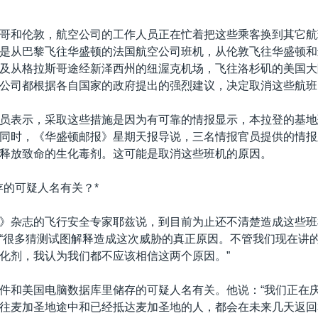
哥和伦敦，航空公司的工作人员正在忙着把这些乘客换到其它航
是从巴黎飞往华盛顿的法国航空公司班机，从伦敦飞往华盛顿和
及从格拉斯哥途经新泽西州的纽渥克机场，飞往洛杉矶的美国大
公司都根据各自国家的政府提出的强烈建议，决定取消这些航班
员表示，采取这些措施是因为有可靠的情报显示，本拉登的基地
同时，《华盛顿邮报》星期天报导说，三名情报官员提供的情报
释放致命的生化毒剂。这可能是取消这些班机的原因。
存的可疑人名有关？*
》杂志的飞行安全专家耶兹说，到目前为止还不清楚造成这些班
“很多猜测试图解释造成这次威胁的真正原因。不管我们现在讲
化剂，我认为我们都不应该相信这两个原因。”
件和美国电脑数据库里储存的可疑人名有关。他说：“我们正在
往麦加圣地途中和已经抵达麦加圣地的人，都会在未来几天返回