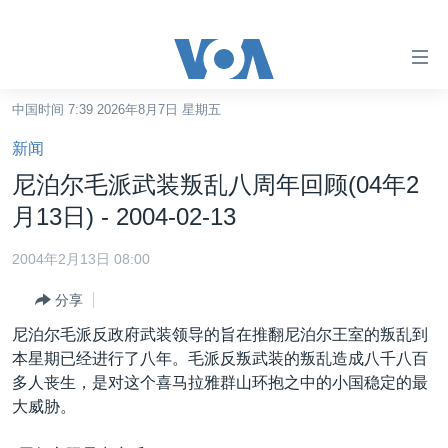
无
障
碍
中国时间 7:39 2026年8月7日 星期五
主页
链
新闻
接
美国
尼泊尔毛派武装叛乱八周年回顾(04年2
跳
中国
月13日) - 2004-02-13
转
台湾
到
2004年2月13日 08:00
内
港澳
容
分享
国际
跳
尼泊尔毛派反政府武装领导的旨在推翻尼泊尔王室的叛乱到
转
分类新闻
最新国际新闻
本星期已经进行了八年。毛派反叛武装的叛乱造成八千八百
到
多人丧生，是对这个喜马拉雅群山环抱之中的小国稳定的最
美中关系
印太
经济·金融·贸易
导
大威胁。
航
热点专题
中东
人权·法律·宗教
跳