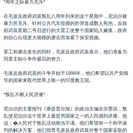
*周年之际暴力充斥*
VOA视频
欧洲
科教·文娱·体健
白宫要闻
转
到
VOA今日焦点
非洲
军事
国会报道
在毛派反政府武装叛乱八周年到来的这个星期中，尼泊尔被
检
暴力所充斥。针对公共汽车投掷的炸弹造成数人死伤，反政
中文广播
美洲
劳工
美中关系
索
府武装星期二号召进行的大罢工使整个国家陷入瘫痪，政府
全球议题
环境
美国建国250周年
则担心出现更大规模的袭击而加紧了保安措施。
关注我们
埃博拉疫情
罢工和袭击发生的同时，毛派反政府武装表示，他们准备为
美国之音专访
同君主制斗争作最后的努力。
重要讲话与声明
毛派反政府武装的斗争开始于1996年，他们希望以共产党领
台海两岸关系
其他语言网站
导的国家来取代世界上唯一的印度教王国。
南中国海争端
*叛乱不断人民厌倦*
关注西藏
尼泊尔的主要报刊《康提普尔报》的政治主编吉尔墨说，叛
关注新疆
乱使尼泊尔这个世界上最贫穷国家之一的人民感到厌倦。他
GEN Z 看美国
说：�人民对于叛乱活动相当不满。他们希望有一个和平谈
判的解决方案，他们指责毛派反政府武装对整个国家采取的