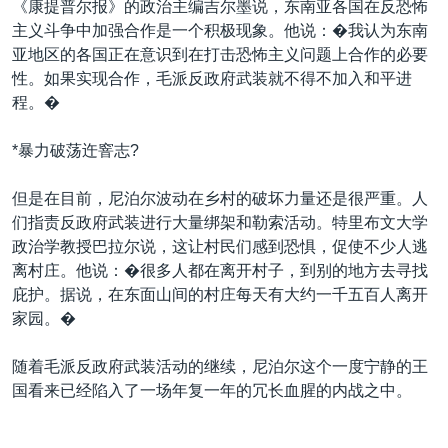
《康提普尔报》的政治主编吉尔墨说，东南亚各国在反恐怖
主义斗争中加强合作是一个积极现象。他说：�我认为东南
亚地区的各国正在意识到在打击恐怖主义问题上合作的必要
性。如果实现合作，毛派反政府武装就不得不加入和平进
程。�
*暴力破荡迕窨志?
但是在目前，尼泊尔波动在乡村的破坏力量还是很严重。人
们指责反政府武装进行大量绑架和勒索活动。特里布文大学
政治学教授巴拉尔说，这让村民们感到恐惧，促使不少人逃
离村庄。他说：�很多人都在离开村子，到别的地方去寻找
庇护。据说，在东面山间的村庄每天有大约一千五百人离开
家园。�
随着毛派反政府武装活动的继续，尼泊尔这个一度宁静的王
国看来已经陷入了一场年复一年的冗长血腥的内战之中。