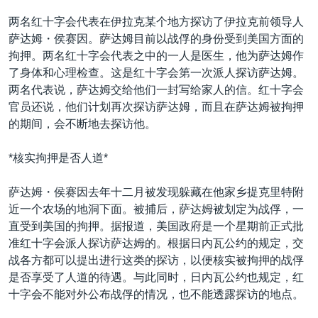
VOA视频
欧洲
科教·文娱·体健
白宫要闻
转
两名红十字会代表在伊拉克某个地方探访了伊拉克前领导人
到
VOA今日焦点
非洲
军事
国会报道
萨达姆・侯赛因。萨达姆目前以战俘的身份受到美国方面的
检
拘押。两名红十字会代表之中的一人是医生，他为萨达姆作
中文广播
美洲
劳工
美中关系
索
了身体和心理检查。这是红十字会第一次派人探访萨达姆。
全球议题
环境
美国建国250周年
两名代表说，萨达姆交给他们一封写给家人的信。红十字会
关注我们
官员还说，他们计划再次探访萨达姆，而且在萨达姆被拘押
埃博拉疫情
的期间，会不断地去探访他。
美国之音专访
*核实拘押是否人道*
重要讲话与声明
台海两岸关系
其他语言网站
萨达姆・侯赛因去年十二月被发现躲藏在他家乡提克里特附
近一个农场的地洞下面。被捕后，萨达姆被划定为战俘，一
南中国海争端
直受到美国的拘押。据报道，美国政府是一个星期前正式批
关注西藏
准红十字会派人探访萨达姆的。根据日内瓦公约的规定，交
战各方都可以提出进行这类的探访，以便核实被拘押的战俘
关注新疆
是否享受了人道的待遇。与此同时，日内瓦公约也规定，红
GEN Z 看美国
十字会不能对外公布战俘的情况，也不能透露探访的地点。