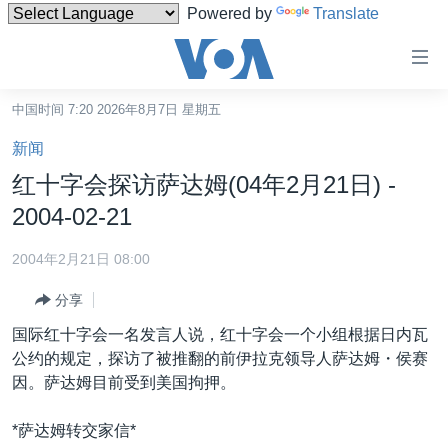
Powered by
Translate
无
障
碍
中国时间 7:20 2026年8月7日 星期五
主页
链
新闻
接
美国
红十字会探访萨达姆(04年2月21日) -
跳
中国
2004-02-21
转
台湾
到
2004年2月21日 08:00
内
港澳
容
分享
国际
跳
国际红十字会一名发言人说，红十字会一个小组根据日内瓦
转
分类新闻
最新国际新闻
公约的规定，探访了被推翻的前伊拉克领导人萨达姆・侯赛
到
因。萨达姆目前受到美国拘押。
美中关系
印太
经济·金融·贸易
导
航
热点专题
中东
人权·法律·宗教
*萨达姆转交家信*
跳