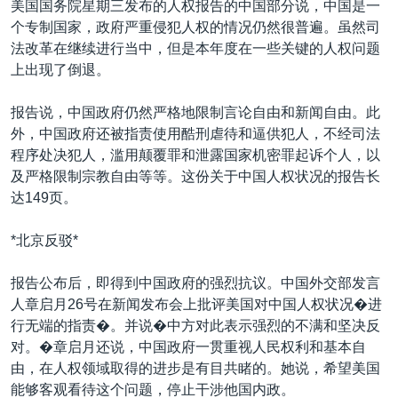
美国国务院星期三发布的人权报告的中国部分说，中国是一
VOA视频
欧洲
科教·文娱·体健
白宫要闻
转
个专制国家，政府严重侵犯人权的情况仍然很普遍。虽然司
到
VOA今日焦点
非洲
军事
国会报道
法改革在继续进行当中，但是本年度在一些关键的人权问题
检
上出现了倒退。
中文广播
美洲
劳工
美中关系
索
全球议题
环境
美国建国250周年
报告说，中国政府仍然严格地限制言论自由和新闻自由。此
关注我们
外，中国政府还被指责使用酷刑虐待和逼供犯人，不经司法
埃博拉疫情
程序处决犯人，滥用颠覆罪和泄露国家机密罪起诉个人，以
美国之音专访
及严格限制宗教自由等等。这份关于中国人权状况的报告长
达149页。
重要讲话与声明
台海两岸关系
其他语言网站
*北京反驳*
南中国海争端
报告公布后，即得到中国政府的强烈抗议。中国外交部发言
关注西藏
人章启月26号在新闻发布会上批评美国对中国人权状况�进
行无端的指责�。并说�中方对此表示强烈的不满和坚决反
关注新疆
对。�章启月还说，中国政府一贯重视人民权利和基本自
GEN Z 看美国
由，在人权领域取得的进步是有目共睹的。她说，希望美国
能够客观看待这个问题，停止干涉他国内政。