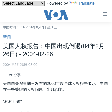
Powered by
Translate
无
障
碍
中国时间 15:56 2026年8月7日 星期五
主页
链
新闻
接
美国
美国人权报告：中国出现倒退(04年2月
跳
中国
26日) - 2004-02-26
转
台湾
到
2004年2月26日 08:00
内
港澳
容
分享
国际
跳
美国国务院星期三发布的2003年度全球人权报告显示，中国
转
分类新闻
最新国际新闻
在一些关键的人权问题上出现倒退。
到
美中关系
印太
经济·金融·贸易
导
*种种问题*
航
热点专题
中东
人权·法律·宗教
跳