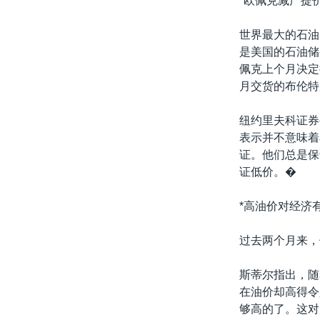
*欧佩克减产提价
转
VOA今日焦点
非洲
军事
国会报道
到
世界最大的石油
检
中文广播
美洲
劳工
美中关系
是美国的石油储
索
佩克上个月决定
全球议题
环境
美国建国250周年
月交货的布伦特
埃博拉疫情
纽约里夫科证券
美国之音专访
表示并不意味着
重要讲话与声明
证。他们总是保
证低价。�
台海两岸关系
南中国海争端
*高油价对经济
关注西藏
过去两个月来，
关注新疆
斯蒂尔指出，随
GEN Z 看美国
在油价却高得令
够高的了。这对