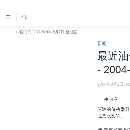
无
障
碍
检
中国时间 6:33 2026年8月7日 星期五
主页
索
链
新闻
美国
接
最近油
中国
跳
转
台湾
- 2004
到
港澳
内
2004年3月1日 08:
容
国际
跳
分类新闻
最新国际新闻
转
分享
到
美中关系
印太
经济·金融·贸易
原油的价格攀升
导
成恶劣影响。
热点专题
中东
人权·法律·宗教
航
跳
VOA视频
欧洲
科教·文娱·体健
白宫要闻