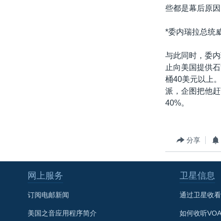
些都是幕后原因
*委内瑞拉总统
与此同时，委内
止向美国提供石
桶40美元以上
派，企图把他赶
40%。
分享
网上服务
卫星信息
订阅电邮新闻
通过卫星收看
美国之音应用程序简介
如何收听VO