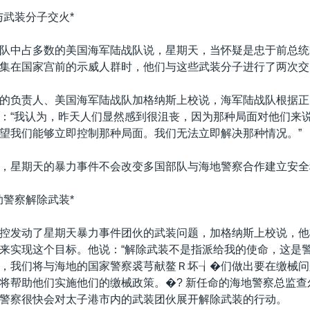
与武装分子交火*
队中占多数的美国海军陆战队说，星期天，当怀疑是忠于前总统
集在国家宫前的示威人群时，他们与这些武装分子进行了两次交
的负责人、美国海军陆战队加格纳斯上校说，海军陆战队根据正
：“我认为，昨天人们显然感到很沮丧，因为那种局面对他们来
望我们能够立即控制那种局面。我们无法立即解决那种情况。”
，星期天的暴力事件不会改变多国部队与海地警察合作建立安全
助警察解除武装*
控发动了星期天暴力事件团伙的武装问题，加格纳斯上校说，他
来实现这个目标。他说：“解除武装不是指派给我的使命，这是
，我们将与海地的国家警察裘芎献鳌Ｒ坏┧�们做出要在缴械问
将帮助他们实施他们的缴械政策。�? 新任命的海地警察总监查
警察很快会对太子港市内的武装团伙展开解除武装的行动。