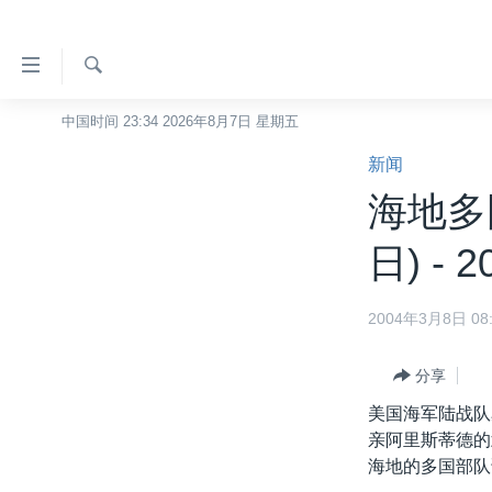
无
障
碍
检
中国时间 23:34 2026年8月7日 星期五
主页
索
链
新闻
美国
接
海地多
中国
跳
转
台湾
日) - 2
到
港澳
内
2004年3月8日 08:
容
国际
跳
分类新闻
最新国际新闻
转
分享
到
美中关系
印太
经济·金融·贸易
美国海军陆战队
导
亲阿里斯蒂德的
热点专题
中东
人权·法律·宗教
航
海地的多国部队
跳
VOA视频
欧洲
科教·文娱·体健
白宫要闻