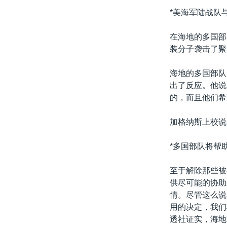
转
*美海军陆战队
VOA今日焦点
非洲
军事
国会报道
到
检
中文广播
美洲
劳工
美中关系
在海地的多国部
索
装分子袭击了聚
全球议题
环境
美国建国250周年
埃博拉疫情
海地的多国部队
出了反应。他说
美国之音专访
的，而且他们希
重要讲话与声明
加格纳斯上校说
台海两岸关系
南中国海争端
*多国部队将帮
关注西藏
至于解除那些被
关注新疆
供尽可能的协助
情。尽管这么说
GEN Z 看美国
用的决定，我们
透社证实，海地